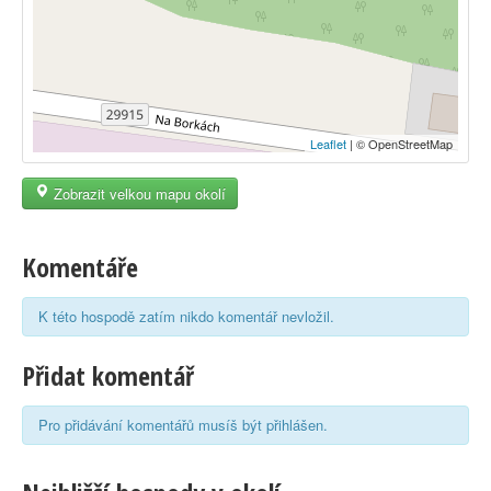
Leaflet
| © OpenStreetMap
Zobrazit velkou mapu okolí
Komentáře
K této hospodě zatím nikdo komentář nevložil.
Přidat komentář
Pro přidávání komentářů musíš být přihlášen.