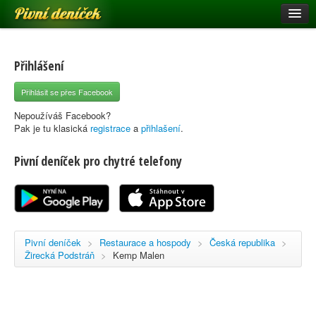
Pivní deníček
Restaurace a hospody
Pivní mapa
Přihlášení
Pivní značky
Přihlásit se přes Facebook
Nápověda
Nepoužíváš Facebook?
Pak je tu klasická
registrace
a
přihlašení
.
Pivní deníček pro chytré telefony
Přihlásit se
Registrace
Pivní deníček
>
Restaurace a hospody
>
Česká republika
>
Žirecká Podstráň
>
Kemp Malen