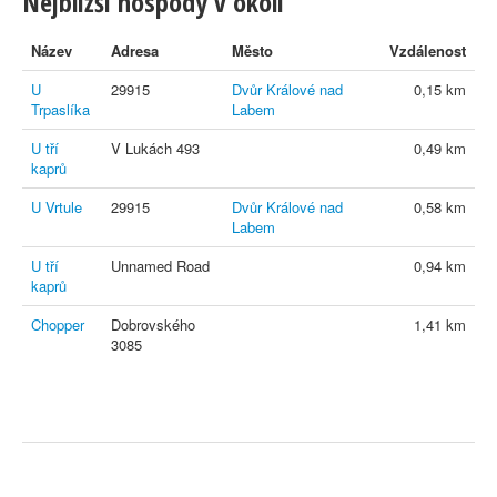
Nejbližší hospody v okolí
Název
Adresa
Město
Vzdálenost
U
29915
Dvůr Králové nad
0,15 km
Trpaslíka
Labem
U tří
V Lukách 493
0,49 km
kaprů
U Vrtule
29915
Dvůr Králové nad
0,58 km
Labem
U tří
Unnamed Road
0,94 km
kaprů
Chopper
Dobrovského
1,41 km
3085