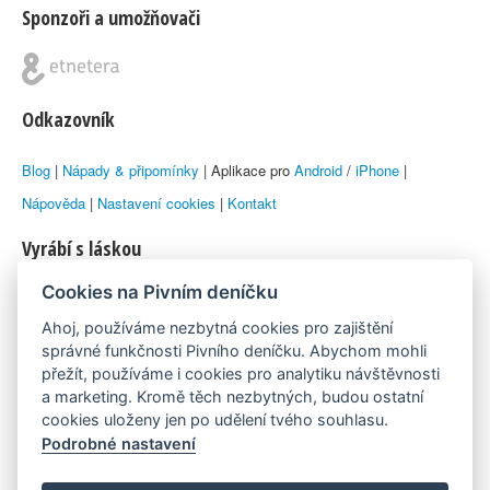
Sponzoři a umožňovači
Odkazovník
Blog
|
Nápady & připomínky
| Aplikace pro
Android
/
iPhone
|
Nápověda
|
Nastavení cookies
|
Kontakt
Vyrábí s láskou
Cookies na Pivním deníčku
© 2010–2026 by
Lukáš Zeman
aka Emka
Ahoj, používáme nezbytná cookies pro zajištění
Máme rádi
správné funkčnosti Pivního deníčku. Abychom mohli
přežít, používáme i cookies pro analytiku návštěvnosti
a marketing. Kromě těch nezbytných, budou ostatní
Pivní.info
cookies uloženy jen po udělení tvého souhlasu.
Podrobné nastavení
Poznámka pod čarou