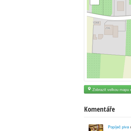
Zobrazit velkou mapu 
Komentáře
Popíječ piva
o