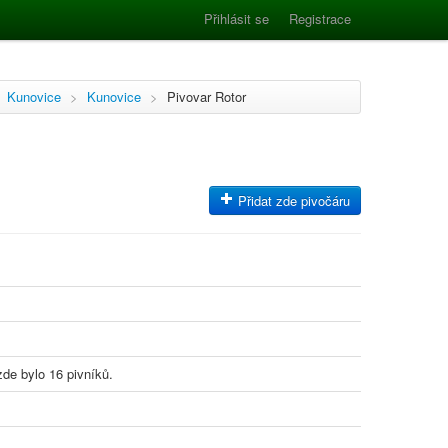
Přihlásit se
Registrace
Kunovice
>
Kunovice
>
Pivovar Rotor
Přidat zde pivočáru
zde bylo 16 pivníků.