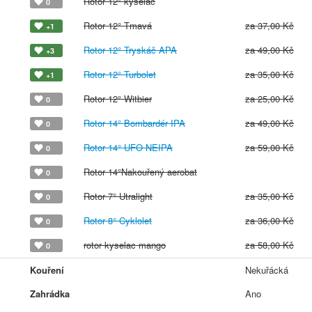
Rotor 12° kyseláč
0
Rotor 12° Tmavá
za 37,00 Kč
+1
Rotor 12° Tryskáč APA
za 49,00 Kč
+3
Rotor 12° Turbolet
za 35,00 Kč
+1
Rotor 12° Witbier
za 25,00 Kč
0
Rotor 14° Bombardér IPA
za 49,00 Kč
0
Rotor 14° UFO NEIPA
za 59,00 Kč
0
Rotor 14°Nakouřený aerobat
0
Rotor 7° Utralight
za 35,00 Kč
0
Rotor 8° Cyklolet
za 36,00 Kč
0
rotor kyselac mango
za 58,00 Kč
0
Kouření
Nekuřácká
Zahrádka
Ano