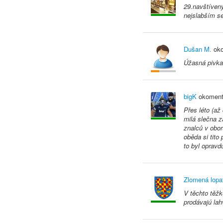
29.navštívený
nejslabším se
Dušan M.
oko
Úžasná pivka 
bigK
okoment
Přes léto (až
milá slečna 
znalců v obo
oběda si tito
to byl opravd
Zlomená lopa
V těchto těžk
prodávajú lah