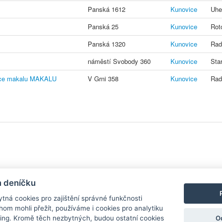
Panská 1612
Kunovice
Uhe
Panská 25
Kunovice
Rot
Panská 1320
Kunovice
Rad
náměstí Svobody 360
Kunovice
Sta
race makalu MAKALU
V Grni 358
Kunovice
Rad
y
| Aplikace pro
Android
/
iPhone
|
Nápověda
|
Nastavení cookies
|
Kontakt
m deníčku
tná cookies pro zajištění správné funkčnosti
hom mohli přežít, používáme i cookies pro analytiku
O
ing. Kromě těch nezbytných, budou ostatní cookies