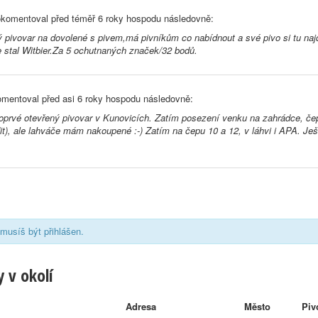
komentoval před
téměř 6 roky
hospodu následovně:
 pivovar na dovolené s pivem,má pivníkům co nabídnout a své pivo si tu naj
 stal Witbier.Za 5 ochutnaných značek/32 bodů.
mentoval před
asi 6 roky
hospodu následovně:
oprvé otevřený pivovar v Kunovicích. Zatím posezení venku na zahrádce, če
dit), ale lahváče mám nakoupené :-) Zatím na čepu 10 a 12, v láhvi i APA. Ješ
musíš být přihlášen.
 v okolí
Adresa
Město
Piv