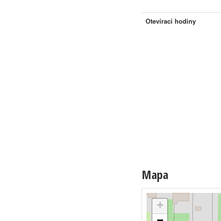
Otevírací hodiny
Mapa
+
−