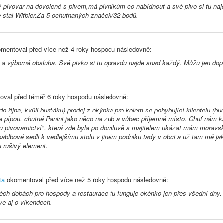
 pivovar na dovolené s pivem,má pivníkům co nabídnout a své pivo si tu naj
 stal Witbier.Za 5 ochutnaných značek/32 bodů.
mentoval před
více než 4 roky
hospodu následovně:
a výborná obsluha. Své pivko si tu opravdu najde snad každý. Můžu jen dopo
oval před
téměř 6 roky
hospodu následovně:
 do října, kvůli burčáku) prodej z okýnka pro kolem se pohybující klientelu (b
za pípou, chutné Panini jako něco na zub a vůbec příjemné místo. Chuť nám
ru pivovarnictví", která zde byla po domluvě s majitelem ukázat mám morav
 pablbové sedli k vedlejšímu stolu v jiném podniku tady v obci a už tam mě j
u rušivý element.
ta
okomentoval před
více než 5 roky
hospodu následovně:
éch dobách pro hospody a restaurace tu funguje okénko jen přes všední dny.
ve aj o víkendech.