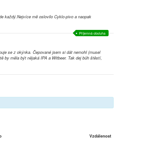
de každý.Nejvíce mě oslovilo Cyklo-pivo a naopak
Příjemná obsluha
puje se z okýnka. Čepované jsem si dát nemohl (musel
tě by měla být nějaká IPA a Witbeer. Tak dej bůh štěstí,
o
Vzdálenost