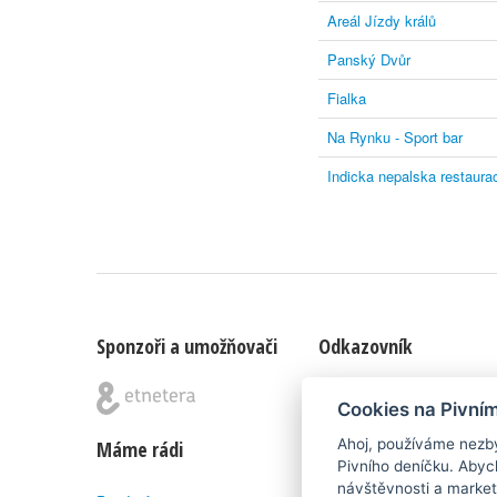
Areál Jízdy králů
Panský Dvůr
Fialka
Na Rynku - Sport bar
Indicka nepalska restau
Sponzoři a umožňovači
Odkazovník
Blog
|
Nápady & připomínk
Cookies na Pivní
Ahoj, používáme nezby
Máme rádi
Poznámka pod čarou
Pivního deníčku. Abyc
návštěvnosti a market