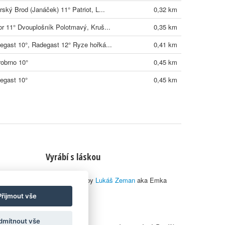
rský Brod (Janáček) 11° Patriot, L...
0,32 km
or 11° Dvouplošník Polotmavý, Kruš...
0,35 km
egast 10°, Radegast 12° Ryze hořká...
0,41 km
robrno 10°
0,45 km
egast 10°
0,45 km
Vyrábí s láskou
© 2010–2026 by
Lukáš Zeman
aka Emka
Přijmout vše
dmítnout vše