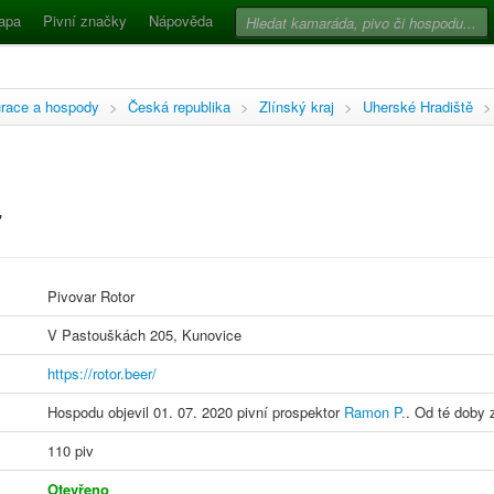
apa
Pivní značky
Nápověda
race a hospody
>
Česká republika
>
Zlínský kraj
>
Uherské Hradiště
>
r
Pivovar Rotor
V Pastouškách 205, Kunovice
https://rotor.beer/
Hospodu objevil 01. 07. 2020 pivní prospektor
Ramon P.
. Od té doby 
110 piv
Otevřeno