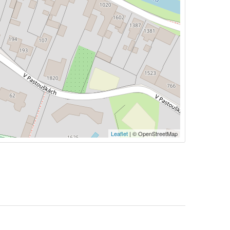
Leaflet
| © OpenStreetMap