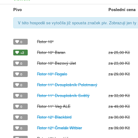
Pivo
Poslední cena
V této hospodě se vytočila již spousta značek piv. Zobrazuji jen ty
Rotor 10°
0
Rotor 10° Baran
za 25,00 Kč
+2
Rotor 10° Bezový úlet
za 23,00 Kč
0
Rotor 10° Rogalo
za 29,00 Kč
0
Rotor 11° Dvouplošník Polotmavý
0
Rotor 11° Dvouplošník Světlý
za 33,00 Kč
0
Rotor 11° Veg ALE
za 49,00 Kč
0
Rotor 12° Blackbird
za 30,00 Kč
0
Rotor 12° Čmelák Witbier
za 39,00 Kč
0