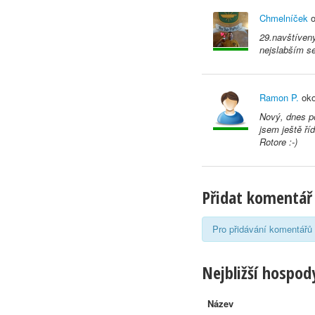
Chmelníček
o
29.navštívený
nejslabším se
Ramon P.
oko
Nový, dnes p
jsem ještě ří
Rotore :-)
Přidat komentář
Pro přidávání komentářů 
Nejbližší hospody
Název