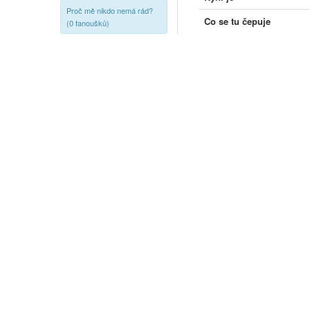
Proč mě nikdo nemá rád?
Co se tu čepuje
(0 fanoušků)