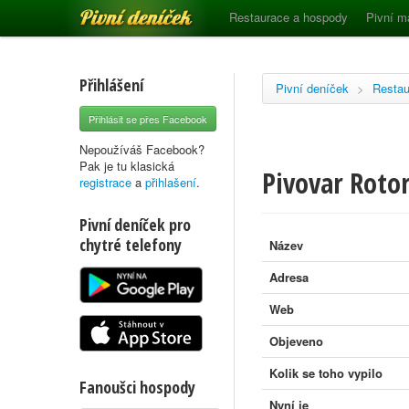
Pivní deníček
Restaurace a hospody
Pivní m
Přihlášení
Pivní deníček
>
Restau
Přihlásit se přes Facebook
Nepoužíváš Facebook?
Pak je tu klasická
Pivovar Roto
registrace
a
přihlašení
.
Pivní deníček pro
chytré telefony
Název
Adresa
Web
Objeveno
Kolik se toho vypilo
Fanoušci hospody
Nyní je