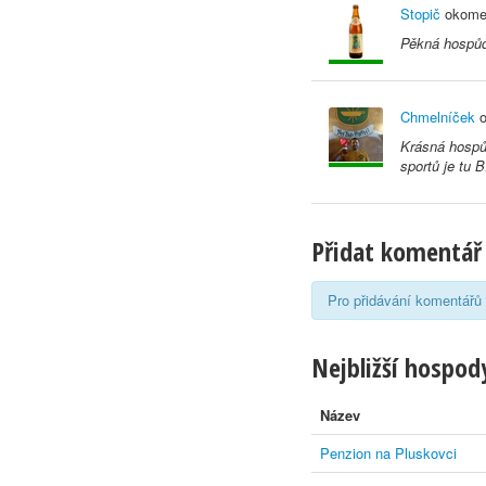
Stopič
okomen
Pěkná hospůd
Chmelníček
o
Krásná hospůd
sportů je tu
Přidat komentář
Pro přidávání komentářů 
Nejbližší hospody
Název
Penzion na Pluskovci