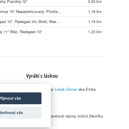
ský Prazdroj 12°
0,63 km
inus 10° Nepasterizovaný, Plzeňs...
1,18 km
ast 10°, Radegast 0% Birell, Mas...
1,19 km
ny 11° Máz, Radegast 10°
1,23 km
Vyrábí s láskou
© 2010–2026 by
Lukáš Zeman
aka Emka
Přijmout vše
dmítnout vše
y uživatelů nemusí nutně reprezentovat názory tvůrců Deníčku.