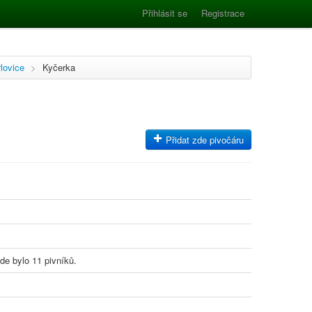
Přihlásit se
Registrace
lovice
>
Kyčerka
Přidat zde pivočáru
de bylo 11 pivníků.