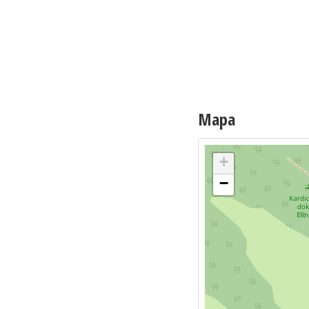
Mapa
+
−