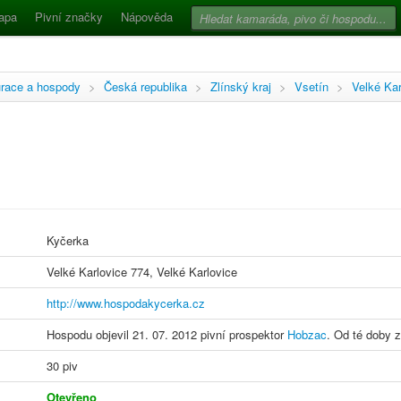
apa
Pivní značky
Nápověda
race a hospody
>
Česká republika
>
Zlínský kraj
>
Vsetín
>
Velké Kar
Kyčerka
Velké Karlovice 774, Velké Karlovice
http://www.hospodakycerka.cz
Hospodu objevil 21. 07. 2012 pivní prospektor
Hobzac
. Od té doby z
30 piv
Otevřeno