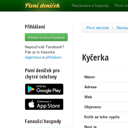
Pivní deníček
Restaurace a hospody
Pivní m
Přihlášení
Pivní deníček
>
Restau
Přihlásit se přes Facebook
Nepoužíváš Facebook?
Pak je tu klasická
Kyčerka
registrace
a
přihlašení
.
Pivní deníček pro
chytré telefony
Název
Adresa
Web
Objeveno
Kolik se toho vypilo
Fanoušci hospody
Nyní je