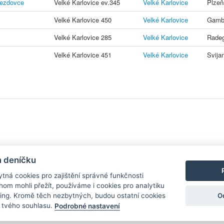
jezdovce
Velké Karlovice ev.345
Velké Karlovice
Plzeň
Velké Karlovice 450
Velké Karlovice
Gambr
Velké Karlovice 285
Velké Karlovice
Radeg
Velké Karlovice 451
Velké Karlovice
Svija
y
| Aplikace pro
Android
/
iPhone
|
Nápověda
|
Nastavení cookies
|
Kontakt
m deníčku
tná cookies pro zajištění správné funkčnosti
hom mohli přežít, používáme i cookies pro analytiku
O
ing. Kromě těch nezbytných, budou ostatní cookies
zdroj, který není spjat s žádným konkrétním pivovarem ani restaurací. Názor
í tvého souhlasu.
Podrobné nastavení