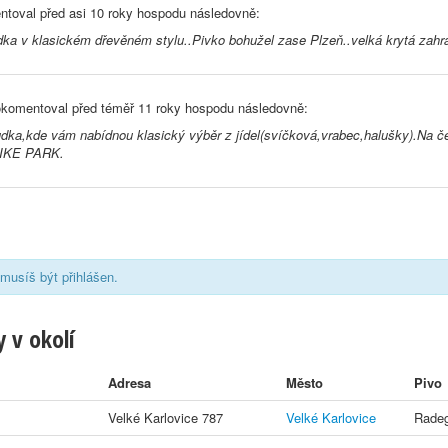
toval před
asi 10 roky
hospodu následovně:
ka v klasickém dřevěném stylu..Pivko bohužel zase Plzeň..velká krytá zahrá
komentoval před
téměř 11 roky
hospodu následovně:
ka,kde vám nabídnou klasický výběr z jídel(svíčková,vrabec,halušky).Na čepu
 BIKE PARK.
musíš být přihlášen.
 v okolí
Adresa
Město
Pivo
Velké Karlovice 787
Velké Karlovice
Radeg