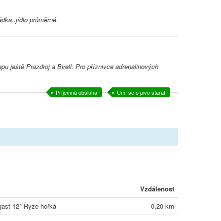
dka..jídlo průměrné.
 ještě Prazdroj a Birell. Pro příznivce adrenalinových
Příjemná obsluha
Umí se o pivo starat
Vzdálenost
ast 12° Ryze hořká
0,20 km