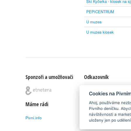
Ski Kyčerka - kiosek na s
PEPICENTRUM
U muzea
U muzea kiosek
Sponzoři a umožňovači
Odkazovník
Blog
|
Nápady & připomínk
Cookies na Pivní
Ahoj, používáme nezby
Máme rádi
Poznámka pod čarou
Pivního deníčku. Abyc
návštěvnosti a market
Pivní.info
Pivní deníček je nezávislý 
uloženy jen po udělen