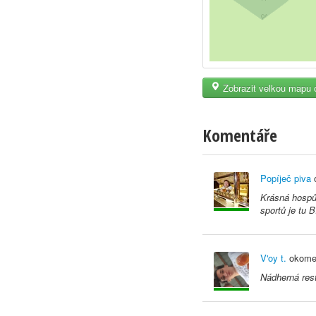
Zobrazit velkou mapu 
Komentáře
Popíječ piva
o
Krásná hospůd
sportů je tu
V'oy t.
okomen
Nádherná res