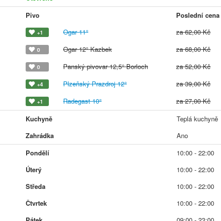
Pivo
Poslední cena
Ogar 11°
za 62,00 Kč
+1
Ogar 12° Kazbek
za 68,00 Kč
0
Panský pivovar 12,5° Borloch
za 52,00 Kč
0
Plzeňský Prazdroj 12°
za 39,00 Kč
+4
Radegast 10°
za 27,00 Kč
+1
Kuchyně
Teplá kuchyně
Zahrádka
Ano
Pondělí
10:00 - 22:00
Úterý
10:00 - 22:00
Středa
10:00 - 22:00
Čtvrtek
10:00 - 22:00
Pátek
09:00 - 23:00