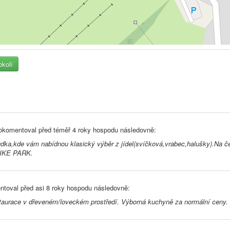
okolí
komentoval před
téměř 4 roky
hospodu následovně:
ka,kde vám nabídnou klasický výběr z jídel(svíčková,vrabec,halušky).Na čepu
 BIKE PARK.
toval před
asi 8 roky
hospodu následovně:
taurace v dřeveném/loveckém prostředí. Výborná kuchyně za normální ceny. 