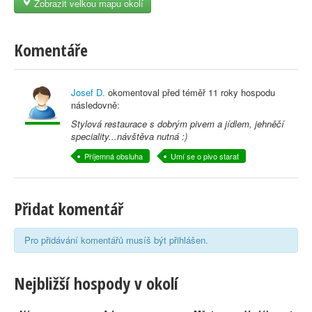
Zobrazit velkou mapu okolí
Komentáře
Josef D.
okomentoval před
téměř 11 roky
hospodu
následovně:
Stylová restaurace s dobrým pivem a jídlem, jehněčí
speciality...návštěva nutná :)
Příjemná obsluha
Umí se o pivo starat
Přidat komentář
Pro přidávání komentářů musíš být přihlášen.
Nejbližší hospody v okolí