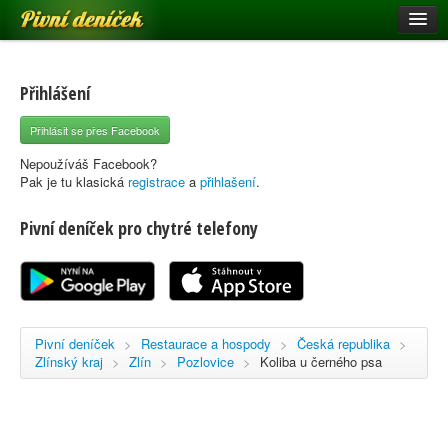
Pivní deníček
Restaurace a hospody
Pivní mapa
Přihlášení
Pivní značky
Přihlásit se přes Facebook
Nápověda
Nepoužíváš Facebook?
Pak je tu klasická
registrace
a
přihlašení
.
Pivní deníček pro chytré telefony
Přihlásit se
Registrace
Pivní deníček
>
Restaurace a hospody
>
Česká republika
>
Zlínský kraj
>
Zlín
>
Pozlovice
>
Koliba u černého psa