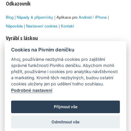
Odkazovník
Blog
|
Nápady & připomínky
| Aplikace pro
Android
/
iPhone
|
Nápověda
|
Nastavení cookies
|
Kontakt
Vyrábí s láskou
Cookies na Pivním deníčku
© 2010–2026 by
Lukáš Zeman
aka Emka
Ahoj, používáme nezbytná cookies pro zajištění
Máme rádi
správné funkčnosti Pivního deníčku. Abychom mohli
přežít, používáme i cookies pro analytiku návštěvnosti
a marketing. Kromě těch nezbytných, budou ostatní
Pivní.info
cookies uloženy jen po udělení tvého souhlasu.
Podrobné nastavení
Poznámka pod čarou
Pivní deníček je nezávislý zdroj, který není spjat s žádným
Přijmout vše
konkrétním pivovarem ani restaurací. Názory uživatelů nemusí nutně
Odmítnout vše
reprezentovat názory tvůrců Deníčku.