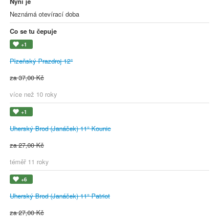
Nyní je
Neznámá otevírací doba
Co se tu čepuje
+1
Plzeňský Prazdroj 12°
za 37,00 Kč
více než 10 roky
+1
Uherský Brod (Janáček) 11° Kounic
za 27,00 Kč
téměř 11 roky
+6
Uherský Brod (Janáček) 11° Patriot
za 27,00 Kč