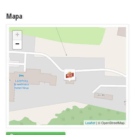
Mapa
+
−
Leaflet
| © OpenStreetMap