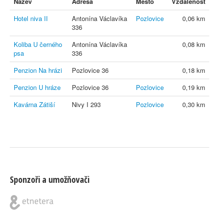
Název
Adresa
Město
Vzdálenost
Hotel niva II
Antonína Václavíka
Pozlovice
0,06 km
336
Koliba U černého
Antonína Václavíka
0,08 km
psa
336
Penzion Na hrázi
Pozlovice 36
0,18 km
Penzion U hráze
Pozlovice 36
Pozlovice
0,19 km
Kavárna Zátiší
Nivy I 293
Pozlovice
0,30 km
Sponzoři a umožňovači