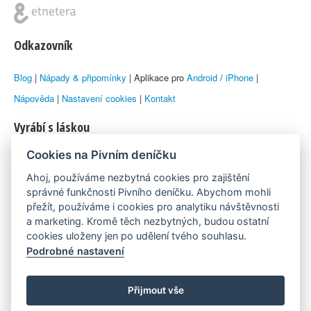
Odkazovník
Blog
|
Nápady & připomínky
| Aplikace pro
Android
/
iPhone
|
Nápověda
|
Nastavení cookies
|
Kontakt
Vyrábí s láskou
Cookies na Pivním deníčku
© 2010–2026 by
Lukáš Zeman
aka Emka
Ahoj, používáme nezbytná cookies pro zajištění
Máme rádi
správné funkčnosti Pivního deníčku. Abychom mohli
přežít, používáme i cookies pro analytiku návštěvnosti
a marketing. Kromě těch nezbytných, budou ostatní
Pivní.info
cookies uloženy jen po udělení tvého souhlasu.
Podrobné nastavení
Poznámka pod čarou
Pivní deníček je nezávislý zdroj, který není spjat s žádným
Přijmout vše
konkrétním pivovarem ani restaurací. Názory uživatelů nemusí nutně