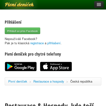
Pivní deníček
Restaurace a hospody
Pivní mapa
Přihlášení
Pivní značky
Přihlásit se přes Facebook
Nápověda
Nepoužíváš Facebook?
Pak je tu klasická
registrace
a
přihlašení
.
Pivní deníček pro chytré telefony
Přihlásit se
Registrace
Pivní deníček
>
Restaurace a hospody
>
Česká republika
Restaurace & Hospody, kde točí