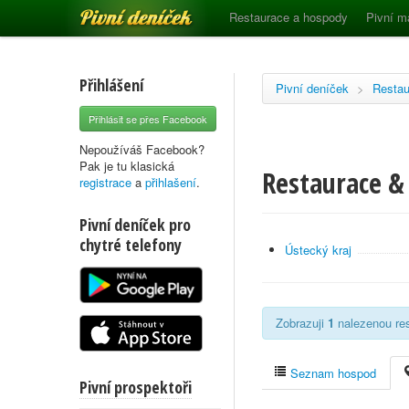
Pivní deníček
Restaurace a hospody
Pivní m
Přihlášení
Pivní deníček
>
Restau
Přihlásit se přes Facebook
Nepoužíváš Facebook?
Pak je tu klasická
Restaurace & 
registrace
a
přihlašení
.
Pivní deníček pro
chytré telefony
Ústecký kraj
Zobrazuji
1
nalezenou res
Seznam hospod
Pivní prospektoři