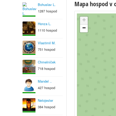
Mapa hospod v ob
Bohuslav L.
1287 hospod
+
Honza L.
−
1110 hospod
Vlastimil M.
751 hospod
Chmelníček
718 hospod
Mandel ..
427 hospod
Netojester
384 hospod