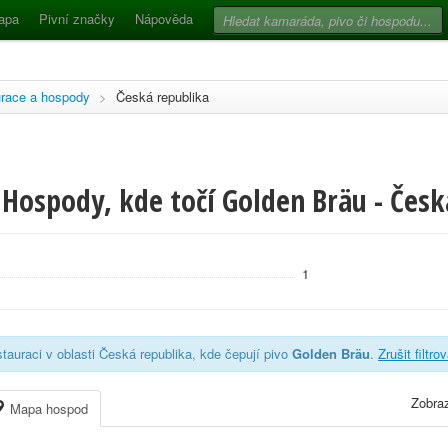
apa
Pivní značky
Nápověda
race a hospody
>
Česká republika
Hospody, kde točí Golden Bräu - Česk
1
tauraci v oblasti Česká republika, kde čepují pivo
Golden Bräu
.
Zrušit filtro
Zobraz
Mapa hospod