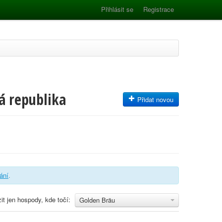
Přihlásit se
Registrace
á republika
Přidat novou
vání
.
it jen hospody, kde točí:
Golden Bräu