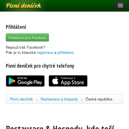
Pivní deníček
Restaurace a hospody
Pivní mapa
Přihlášení
Pivní značky
Přihlásit se přes Facebook
Nápověda
Nepoužíváš Facebook?
Pak je tu klasická
registrace
a
přihlašení
.
Pivní deníček pro chytré telefony
Přihlásit se
Registrace
Pivní deníček
>
Restaurace a hospody
>
Česká republika
Restaurace & Hospody, kde točí