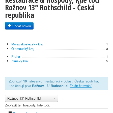
Rožnov 13° Rothschild - Česká
republika
Přidat novou
Moravskoslezský kraj
1
Olomoucký kraj
3
Praha
1
Zlínský kraj
5
Zobrazuji
10
nalezených restaurací v oblasti Česká republika,
kde čepují pivo
Rožnov 13° Rothschild
.
Zrušit filtrování
.
Rožnov 13° Rothschild
Zobrazit jen hospody, kde točí: