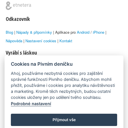
Odkazovník
Blog
|
Nápady & připomínky
| Aplikace pro
Android
/
iPhone
|
Nápověda
|
Nastavení cookies
|
Kontakt
Vyrábí s láskou
Cookies na Pivním deníčku
© 2010–2026 by
Lukáš Zeman
aka Emka
Ahoj, používáme nezbytná cookies pro zajištění
Máme rádi
správné funkčnosti Pivního deníčku. Abychom mohli
přežít, používáme i cookies pro analytiku návštěvnosti
a marketing. Kromě těch nezbytných, budou ostatní
Pivní.info
cookies uloženy jen po udělení tvého souhlasu.
Podrobné nastavení
Poznámka pod čarou
Pivní deníček je nezávislý zdroj, který není spjat s žádným
Přijmout vše
konkrétním pivovarem ani restaurací. Názory uživatelů nemusí nutně