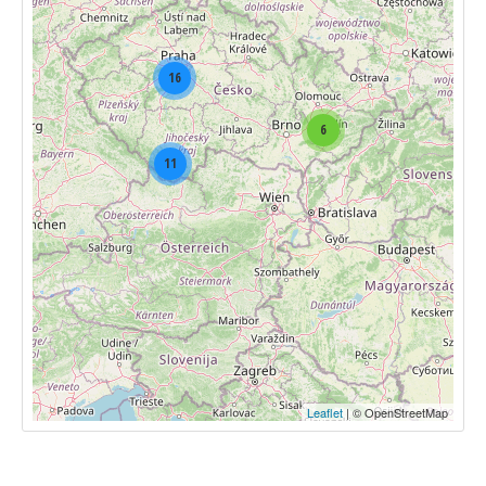
16
6
11
Leaflet
| © OpenStreetMap