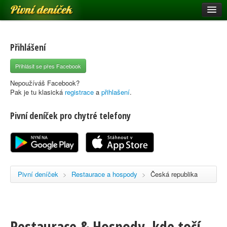
Pivní deníček
Restaurace a hospody
Pivní mapa
Přihlášení
Pivní značky
Přihlásit se přes Facebook
Nápověda
Nepoužíváš Facebook?
Pak je tu klasická
registrace
a
přihlašení
.
Pivní deníček pro chytré telefony
Přihlásit se
Registrace
Pivní deníček
>
Restaurace a hospody
>
Česká republika
Restaurace & Hospody, kde točí