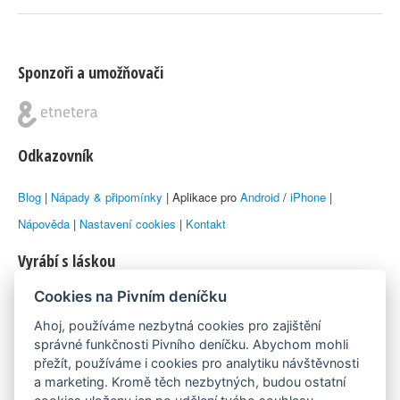
Sponzoři a umožňovači
Odkazovník
Blog
|
Nápady & připomínky
| Aplikace pro
Android
/
iPhone
|
Nápověda
|
Nastavení cookies
|
Kontakt
Vyrábí s láskou
Cookies na Pivním deníčku
© 2010–2026 by
Lukáš Zeman
aka Emka
Ahoj, používáme nezbytná cookies pro zajištění
Máme rádi
správné funkčnosti Pivního deníčku. Abychom mohli
přežít, používáme i cookies pro analytiku návštěvnosti
a marketing. Kromě těch nezbytných, budou ostatní
Pivní.info