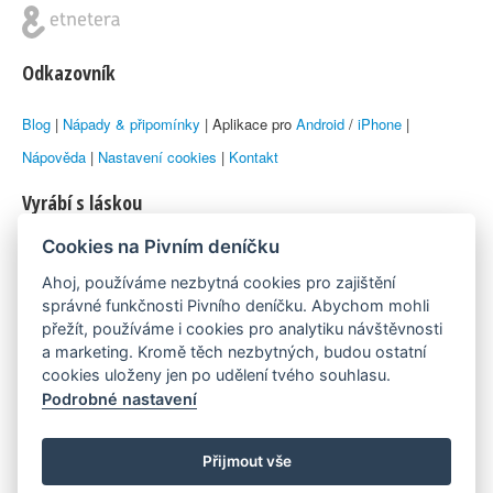
Odkazovník
Blog
|
Nápady & připomínky
| Aplikace pro
Android
/
iPhone
|
Nápověda
|
Nastavení cookies
|
Kontakt
Vyrábí s láskou
Cookies na Pivním deníčku
© 2010–2026 by
Lukáš Zeman
aka Emka
Ahoj, používáme nezbytná cookies pro zajištění
Máme rádi
správné funkčnosti Pivního deníčku. Abychom mohli
přežít, používáme i cookies pro analytiku návštěvnosti
a marketing. Kromě těch nezbytných, budou ostatní
Pivní.info
cookies uloženy jen po udělení tvého souhlasu.
Podrobné nastavení
Poznámka pod čarou
Pivní deníček je nezávislý zdroj, který není spjat s žádným
Přijmout vše
konkrétním pivovarem ani restaurací. Názory uživatelů nemusí nutně