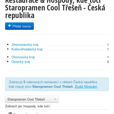
Staropramen Cool Třešeň - Česká
republika
Přidat novou
Jihomoravský kraj
1
Královéhradecký kraj
1
Olomoucký kraj
1
Ústecký kraj
2
Zobrazuji
5
nalezených restaurací v oblasti Česká republika,
kde čepují pivo
Staropramen Cool Třešeň
.
Zrušit filtrování
.
Staropramen Cool Třešeň
Zobrazit jen hospody, kde točí: