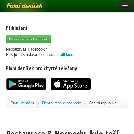
Pivní deníček
Restaurace a hospody
Pivní mapa
Přihlášení
Pivní značky
Přihlásit se přes Facebook
Nápověda
Nepoužíváš Facebook?
Pak je tu klasická
registrace
a
přihlašení
.
Pivní deníček pro chytré telefony
Přihlásit se
Registrace
Pivní deníček
>
Restaurace a hospody
>
Česká republika
Restaurace & Hospody, kde točí