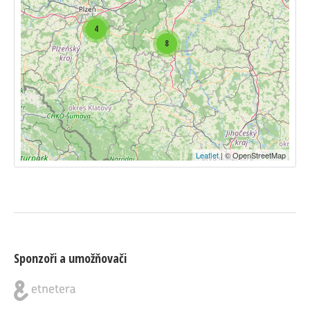
4
8
Leaflet
| © OpenStreetMap
Sponzoři a umožňovači