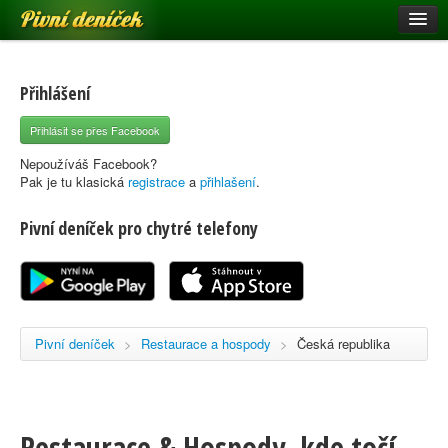
Pivní deníček
Restaurace a hospody
Pivní mapa
Přihlášení
Pivní značky
Přihlásit se přes Facebook
Nápověda
Nepoužíváš Facebook?
Pak je tu klasická
registrace
a
přihlašení
.
Pivní deníček pro chytré telefony
Přihlásit se
Registrace
Pivní deníček
>
Restaurace a hospody
>
Česká republika
Restaurace & Hospody, kde točí