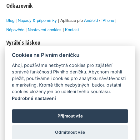
Odkazovník
Blog
|
Nápady & připomínky
| Aplikace pro
Android
/
iPhone
|
Nápověda
|
Nastavení cookies
|
Kontakt
Vyrábí s láskou
Cookies na Pivním deníčku
© 2010–2026 by
Lukáš Zeman
aka Emka
Ahoj, používáme nezbytná cookies pro zajištění
Máme rádi
správné funkčnosti Pivního deníčku. Abychom mohli
přežít, používáme i cookies pro analytiku návštěvnosti
a marketing. Kromě těch nezbytných, budou ostatní
Pivní.info
cookies uloženy jen po udělení tvého souhlasu.
Podrobné nastavení
Poznámka pod čarou
Pivní deníček je nezávislý zdroj, který není spjat s žádným
Přijmout vše
konkrétním pivovarem ani restaurací. Názory uživatelů nemusí nutně
Odmítnout vše
reprezentovat názory tvůrců Deníčku.