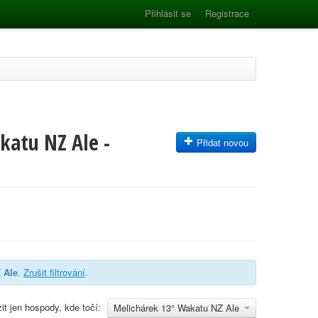
Přihlásit se
Registrace
katu NZ Ale -
Přidat novou
 Ale
.
Zrušit filtrování
.
it jen hospody, kde točí:
Melichárek 13° Wakatu NZ Ale