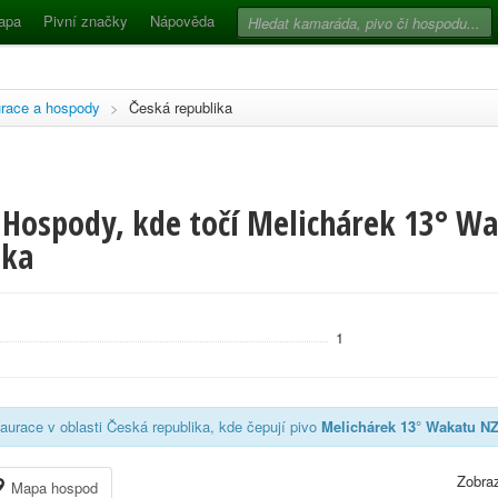
apa
Pivní značky
Nápověda
race a hospody
>
Česká republika
 Hospody, kde točí Melichárek 13° Wa
ika
1
aurace v oblasti Česká republika, kde čepují pivo
Melichárek 13° Wakatu NZ
Zobraz
Mapa hospod