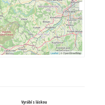
Leaflet
| © OpenStreetMap
Vyrábí s láskou