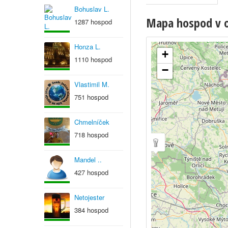
Bohuslav L.
Mapa hospod v ob
1287 hospod
Honza L.
+
1110 hospod
−
Vlastimil M.
751 hospod
Chmelníček
718 hospod
Mandel ..
427 hospod
Netojester
384 hospod