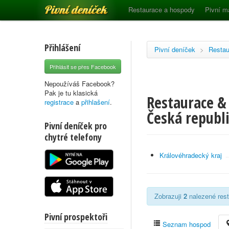
Pivní deníček
Restaurace a hospody
Pivní m
Přihlášení
Pivní deníček
>
Restau
Přihlásit se přes Facebook
Nepoužíváš Facebook?
Pak je tu klasická
Restaurace &
registrace
a
přihlašení
.
Česká republ
Pivní deníček pro
chytré telefony
Královéhradecký kraj
Zobrazuji
2
nalezené rest
Pivní prospektoři
Seznam hospod