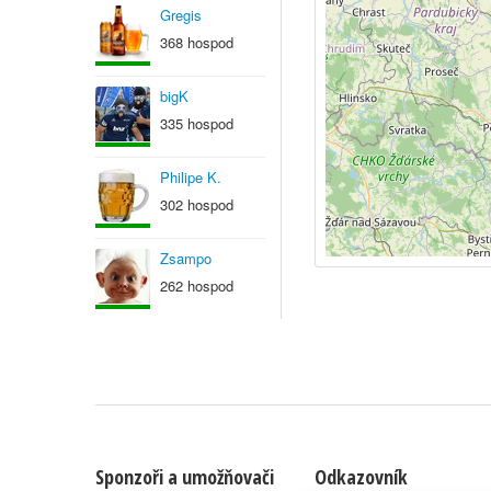
Gregis
368 hospod
bigK
335 hospod
Philipe K.
302 hospod
Zsampo
262 hospod
Sponzoři a umožňovači
Odkazovník