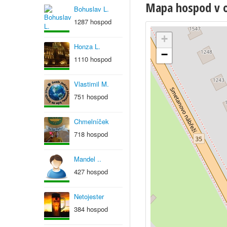
Mapa hospod v ob
Bohuslav L.
1287 hospod
+
Honza L.
−
1110 hospod
Vlastimil M.
751 hospod
Chmelníček
718 hospod
Mandel ..
427 hospod
Netojester
384 hospod