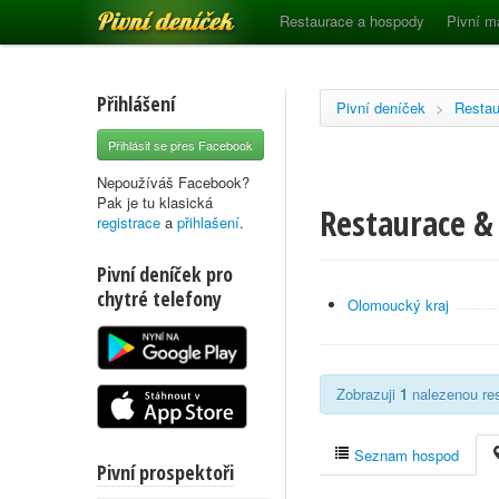
Pivní deníček
Restaurace a hospody
Pivní m
Přihlášení
Pivní deníček
>
Restau
Přihlásit se přes Facebook
Nepoužíváš Facebook?
Pak je tu klasická
Restaurace & 
registrace
a
přihlašení
.
Pivní deníček pro
chytré telefony
Olomoucký kraj
Zobrazuji
1
nalezenou res
Seznam hospod
Pivní prospektoři