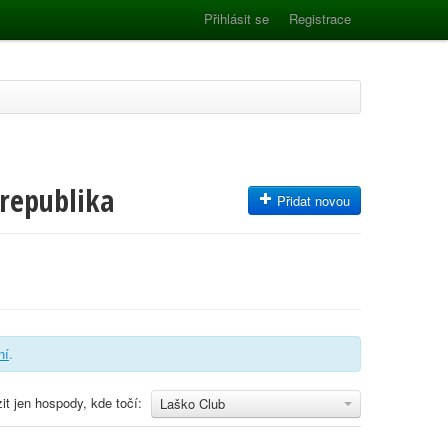
Přihlásit se
Registrace
 republika
Přidat novou
ní
.
it jen hospody, kde točí:
Laško Club