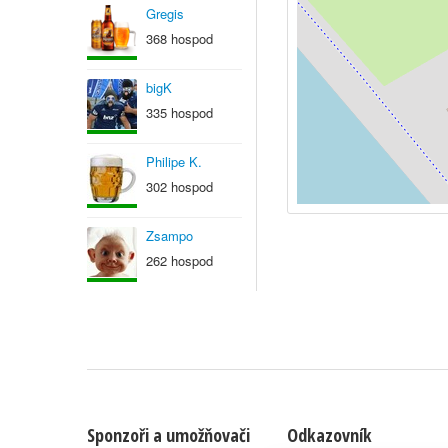
Gregis
368 hospod
bigK
335 hospod
Philipe K.
302 hospod
Zsampo
262 hospod
Sponzoři a umožňovači
Odkazovník