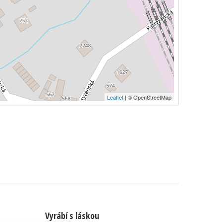
Leaflet
| © OpenStreetMap
Vyrábí s láskou