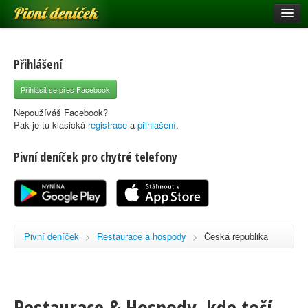
Pivní deníček
Restaurace a hospody
Pivní mapa
Přihlášení
Pivní značky
Přihlásit se přes Facebook
Nápověda
Nepoužíváš Facebook?
Pak je tu klasická
registrace
a
přihlašení
.
Pivní deníček pro chytré telefony
Přihlásit se
Registrace
Pivní deníček
>
Restaurace a hospody
>
Česká republika
Restaurace & Hospody, kde točí