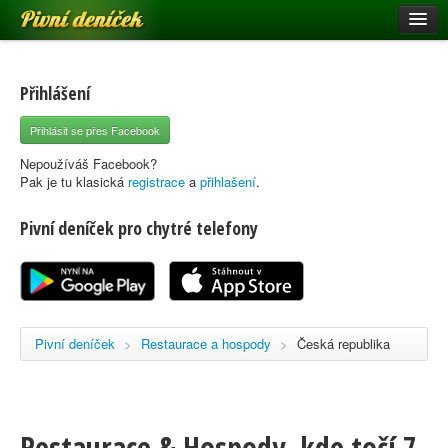
Pivní deníček
Restaurace a hospody
Pivní mapa
Přihlášení
Pivní značky
Přihlásit se přes Facebook
Nápověda
Nepoužíváš Facebook?
Pak je tu klasická
registrace
a
přihlašení
.
Pivní deníček pro chytré telefony
Přihlásit se
Registrace
Pivní deníček
>
Restaurace a hospody
>
Česká republika
Restaurace & Hospody, kde točí 7