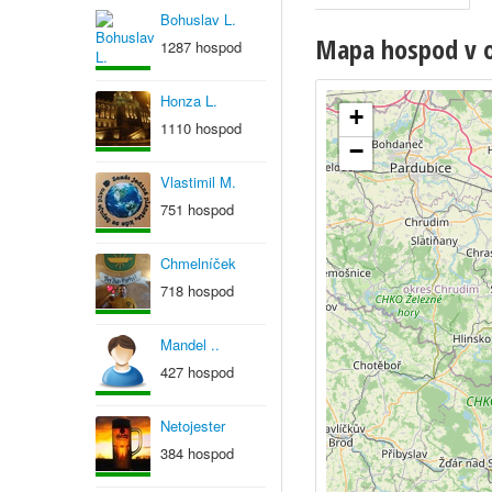
Bohuslav L.
Mapa hospod v ob
1287 hospod
Honza L.
+
1110 hospod
−
Vlastimil M.
751 hospod
Chmelníček
718 hospod
Mandel ..
427 hospod
Netojester
384 hospod