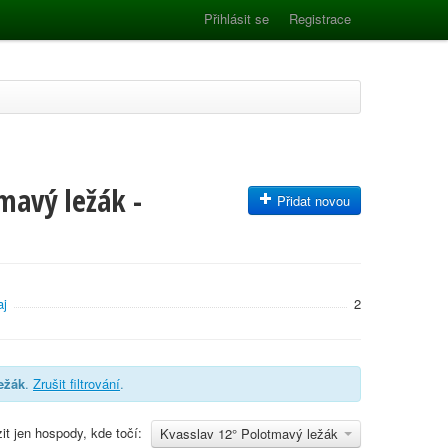
Přihlásit se
Registrace
mavý ležák -
Přidat novou
aj
2
ežák
.
Zrušit filtrování
.
it jen hospody, kde točí:
Kvasslav 12° Polotmavý ležák