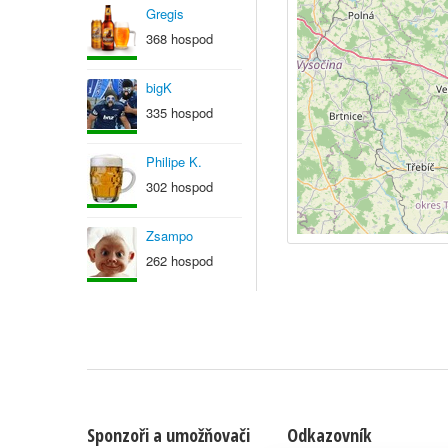
Gregis
368 hospod
bigK
335 hospod
Philipe K.
302 hospod
Zsampo
262 hospod
Sponzoři a umožňovači
Odkazovník