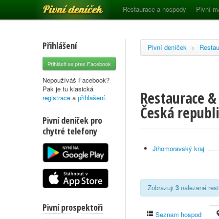
Pivní deníček
Restaurace a hospody
Pivní m
Přihlášení
Pivní deníček
>
Restau
Přihlásit se přes Facebook
Nepoužíváš Facebook?
Pak je tu klasická
Restaurace & 
registrace
a
přihlašení
.
Česká republ
Pivní deníček pro
chytré telefony
Jihomoravský kraj
Zobrazuji
3
nalezené rest
Pivní prospektoři
Seznam hospod