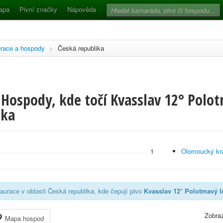
apa
Pivní značky
Nápověda
race a hospody
>
Česká republika
Hospody, kde točí Kvasslav 12° Polot
ika
1
Olomoucký kr
aurace v oblasti Česká republika, kde čepují pivo
Kvasslav 12° Polotmavý l
Zobraz
Mapa hospod