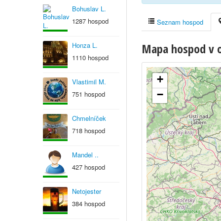
Bohuslav L.
1287 hospod
Seznam hospod
Honza L.
Mapa hospod v ob
1110 hospod
+
Vlastimil M.
−
751 hospod
Chmelníček
718 hospod
Mandel ..
427 hospod
Netojester
384 hospod