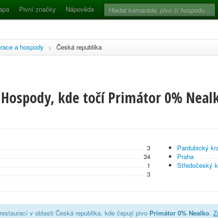
apa
Pivní značky
Nápověda
race a hospody
>
Česká republika
 Hospody, kde točí Primátor 0% Nealk
3
Pardubický kra
34
Praha
1
Středočeský k
3
estaurací v oblasti Česká republika, kde čepují pivo
Primátor 0% Nealko
.
Z