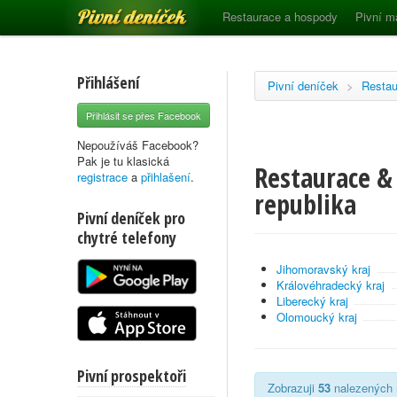
Pivní deníček
Restaurace a hospody
Pivní m
Přihlášení
Pivní deníček
>
Restau
Přihlásit se přes Facebook
Nepoužíváš Facebook?
Pak je tu klasická
Restaurace &
registrace
a
přihlašení
.
republika
Pivní deníček pro
chytré telefony
Jihomoravský kraj
Královéhradecký kraj
Liberecký kraj
Olomoucký kraj
Pivní prospektoři
Zobrazuji
53
nalezených r