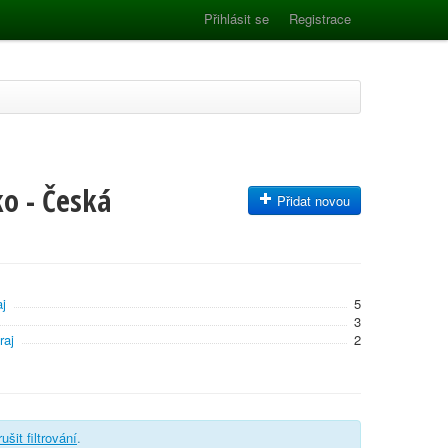
Přihlásit se
Registrace
o - Česká
Přidat novou
j
5
3
raj
2
rušit filtrování
.