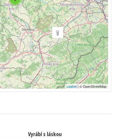
Leaflet
| © OpenStreetMap
Vyrábí s láskou