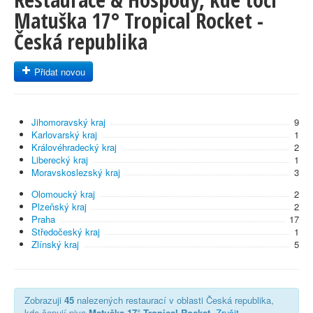
Matuška 17° Tropical Rocket -
Česká republika
Přidat novou
Jihomoravský kraj
9
Karlovarský kraj
1
Královéhradecký kraj
2
Liberecký kraj
1
Moravskoslezský kraj
3
Olomoucký kraj
2
Plzeňský kraj
2
Praha
17
Středočeský kraj
1
Zlínský kraj
5
Zobrazuji
45
nalezených restaurací v oblasti Česká republika,
kde čepují pivo
Matuška 17° Tropical Rocket
.
Zrušit