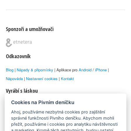
Sponzoři a umožňovači
Odkazovník
Blog
|
Nápady & připomínky
| Aplikace pro
Android
/
iPhone
|
Nápověda
|
Nastavení cookies
|
Kontakt
Vyrábí s láskou
Cookies na Pivním deníčku
© 2010–2026 by
Lukáš Zeman
aka Emka
Ahoj, používáme nezbytná cookies pro zajištění
Máme rádi
správné funkčnosti Pivního deníčku. Abychom mohli
přežít, používáme i cookies pro analytiku návštěvnosti
a marketing. Kromě těch nezbytných, budou ostatní