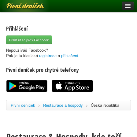
Pivní deníček
Restaurace a hospody
Pivní mapa
Přihlášení
Pivní značky
Přihlásit se přes Facebook
Nápověda
Nepoužíváš Facebook?
Pak je tu klasická
registrace
a
přihlašení
.
Pivní deníček pro chytré telefony
Přihlásit se
Registrace
Pivní deníček
>
Restaurace a hospody
>
Česká republika
Restaurace & Hospody, kde točí