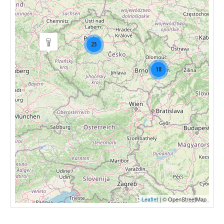
25
18
Leaflet
| © OpenStreetMap