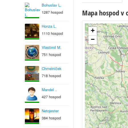
Bohuslav L.
Mapa hospod v ob
1287 hospod
Honza L.
+
1110 hospod
−
Vlastimil M.
751 hospod
Chmelníček
718 hospod
Mandel ..
427 hospod
Netojester
384 hospod