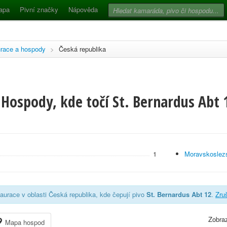
apa
Pivní značky
Nápověda
race a hospody
>
Česká republika
Hospody, kde točí St. Bernardus Abt 
1
Moravskoslezs
aurace v oblasti Česká republika, kde čepují pivo
St. Bernardus Abt 12
.
Zruš
Zobraz
Mapa hospod