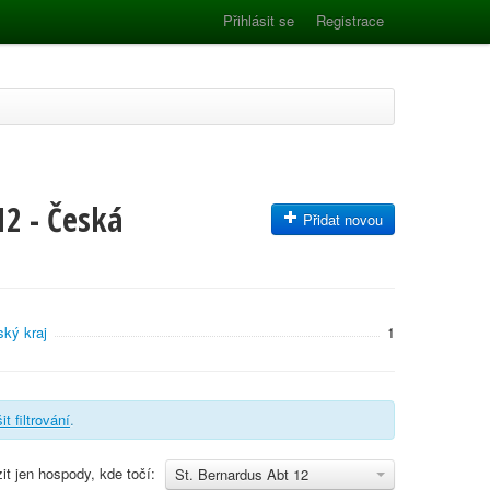
Přihlásit se
Registrace
12 - Česká
Přidat novou
ký kraj
1
it filtrování
.
it jen hospody, kde točí:
St. Bernardus Abt 12