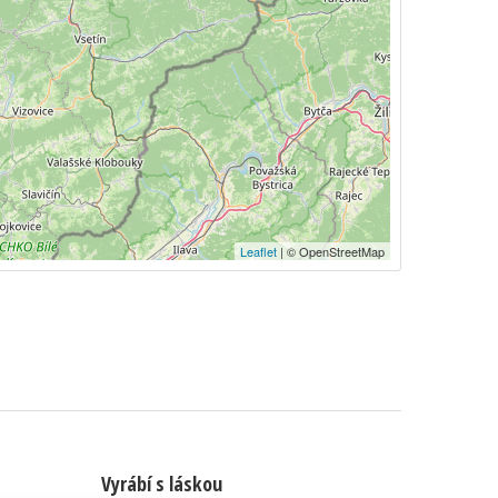
Leaflet
| © OpenStreetMap
Vyrábí s láskou