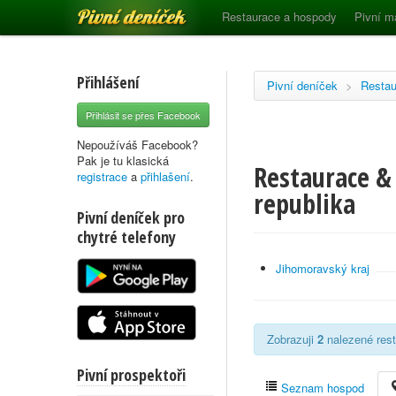
Pivní deníček
Restaurace a hospody
Pivní m
Přihlášení
Pivní deníček
>
Restau
Přihlásit se přes Facebook
Nepoužíváš Facebook?
Pak je tu klasická
Restaurace & 
registrace
a
přihlašení
.
republika
Pivní deníček pro
chytré telefony
Jihomoravský kraj
Zobrazuji
2
nalezené rest
Pivní prospektoři
Seznam hospod