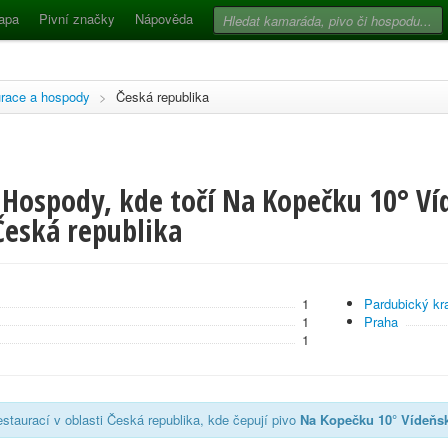
apa
Pivní značky
Nápověda
race a hospody
>
Česká republika
 Hospody, kde točí Na Kopečku 10° Ví
Česká republika
1
Pardubický kra
1
Praha
1
staurací v oblasti Česká republika, kde čepují pivo
Na Kopečku 10° Vídeňs