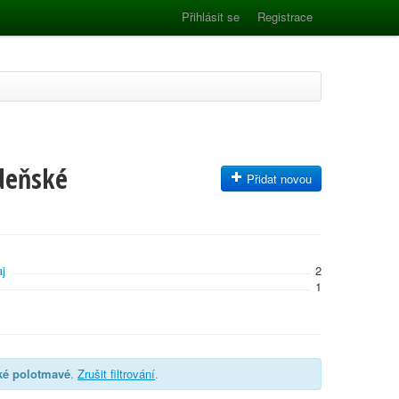
Přihlásit se
Registrace
deňské
Přidat novou
j
2
1
ké polotmavé
.
Zrušit filtrování
.