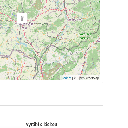
Leaflet
| © OpenStreetMap
Vyrábí s láskou