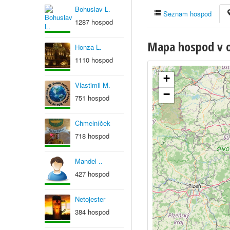
Bohuslav L.
Seznam hospod
1287 hospod
Mapa hospod v ob
Honza L.
1110 hospod
+
Vlastimil M.
−
751 hospod
Chmelníček
718 hospod
Mandel ..
427 hospod
Netojester
384 hospod