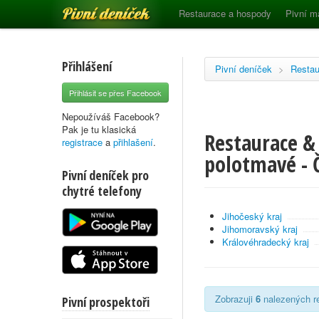
Pivní deníček
Restaurace a hospody
Pivní m
Přihlášení
Pivní deníček
>
Restau
Přihlásit se přes Facebook
Nepoužíváš Facebook?
Pak je tu klasická
Restaurace &
registrace
a
přihlašení
.
polotmavé - 
Pivní deníček pro
chytré telefony
Jihočeský kraj
Jihomoravský kraj
Královéhradecký kraj
Zobrazuji
6
nalezených re
Pivní prospektoři