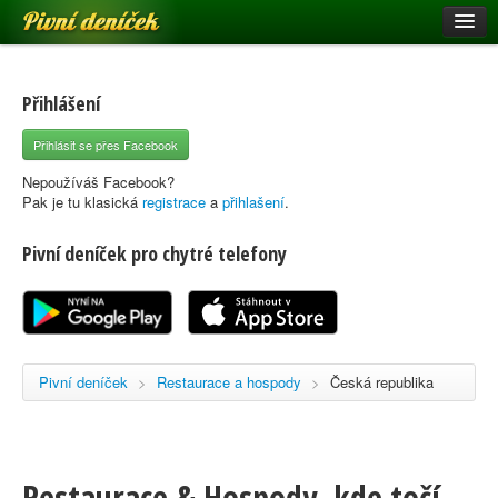
Pivní deníček
Restaurace a hospody
Pivní mapa
Přihlášení
Pivní značky
Přihlásit se přes Facebook
Nápověda
Nepoužíváš Facebook?
Pak je tu klasická
registrace
a
přihlašení
.
Pivní deníček pro chytré telefony
Přihlásit se
Registrace
Pivní deníček
>
Restaurace a hospody
>
Česká republika
Restaurace & Hospody, kde točí