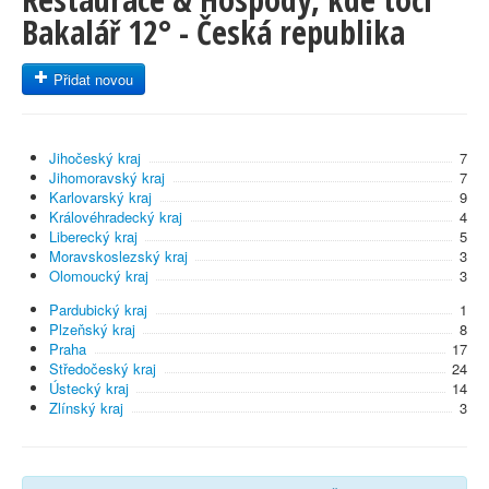
Bakalář 12° - Česká republika
Přidat novou
Jihočeský kraj
7
Jihomoravský kraj
7
Karlovarský kraj
9
Královéhradecký kraj
4
Liberecký kraj
5
Moravskoslezský kraj
3
Olomoucký kraj
3
Pardubický kraj
1
Plzeňský kraj
8
Praha
17
Středočeský kraj
24
Ústecký kraj
14
Zlínský kraj
3