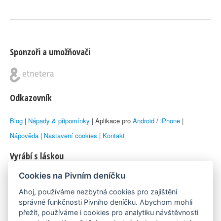
Sponzoři a umožňovači
Odkazovník
Blog
|
Nápady & připomínky
| Aplikace pro
Android
/
iPhone
|
Nápověda
|
Nastavení cookies
|
Kontakt
Vyrábí s láskou
Cookies na Pivním deníčku
© 2010–2026 by
Lukáš Zeman
aka Emka
Ahoj, používáme nezbytná cookies pro zajištění
Máme rádi
správné funkčnosti Pivního deníčku. Abychom mohli
přežít, používáme i cookies pro analytiku návštěvnosti