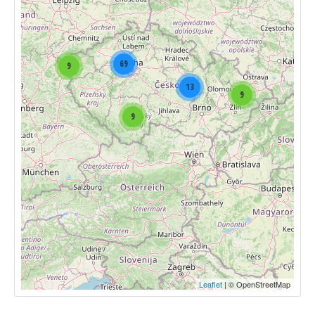
69
9
13
9
9
Leaflet
| © OpenStreetMap