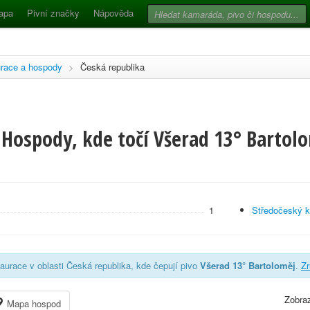
apa
Pivní značky
Nápověda
race a hospody
>
Česká republika
 Hospody, kde točí Všerad 13° Bartolo
1
Středočeský k
aurace v oblasti Česká republika, kde čepují pivo
Všerad 13° Bartoloměj
.
Zr
Zobraz
Mapa hospod