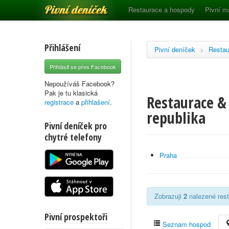
Pivní deníček
Restaurace a hospody
Pivní m
Přihlášení
Pivní deníček
>
Restau
Přihlásit se přes Facebook
Nepoužíváš Facebook?
Pak je tu klasická
Restaurace &
registrace
a
přihlašení
.
republika
Pivní deníček pro
chytré telefony
Praha
Zobrazuji
2
nalezené rest
Pivní prospektoři
Seznam hospod