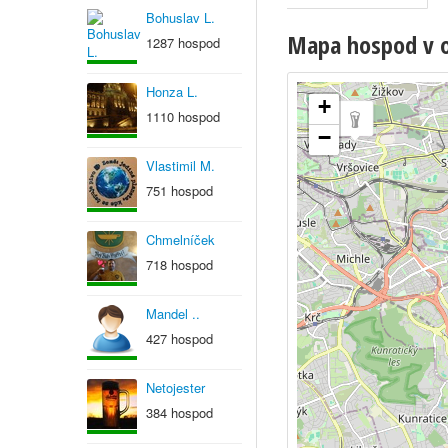
Bohuslav L.
Mapa hospod v ob
1287 hospod
Honza L.
+
1110 hospod
−
Vlastimil M.
751 hospod
Chmelníček
718 hospod
Mandel ..
427 hospod
Netojester
384 hospod