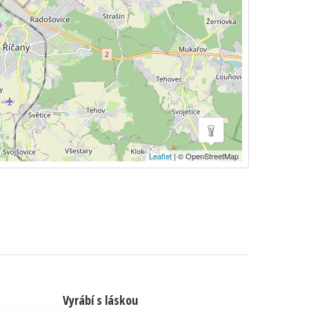
Leaflet
| © OpenStreetMap
Vyrábí s láskou