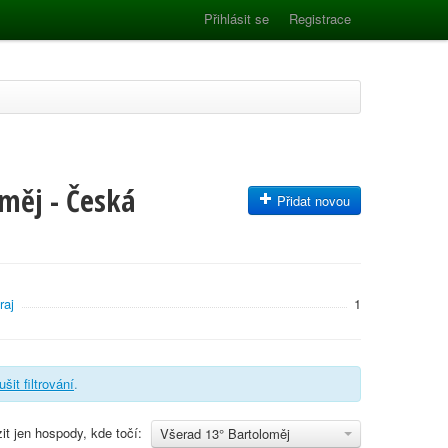
Přihlásit se
Registrace
měj - Česká
Přidat novou
raj
1
ušit filtrování
.
it jen hospody, kde točí:
Všerad 13° Bartoloměj