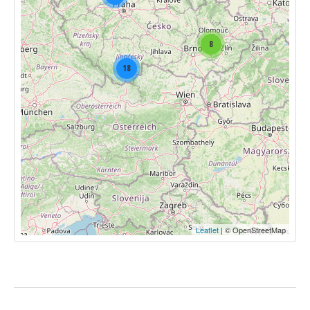
8
18
Leaflet
| © OpenStreetMap