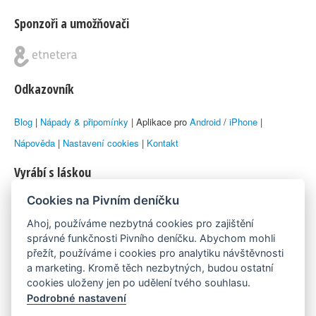
Sponzoři a umožňovači
Odkazovník
Blog
|
Nápady & připomínky
| Aplikace pro
Android
/
iPhone
|
Nápověda
|
Nastavení cookies
|
Kontakt
Vyrábí s láskou
Cookies na Pivním deníčku
© 2010–2026 by
Lukáš Zeman
aka Emka
Ahoj, používáme nezbytná cookies pro zajištění
Máme rádi
správné funkčnosti Pivního deníčku. Abychom mohli
přežít, používáme i cookies pro analytiku návštěvnosti
a marketing. Kromě těch nezbytných, budou ostatní
Pivní.info
cookies uloženy jen po udělení tvého souhlasu.
Podrobné nastavení
Poznámka pod čarou