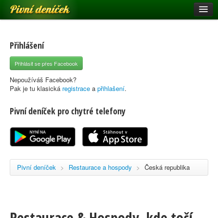
Pivní deníček
Restaurace a hospody
Pivní mapa
Přihlášení
Pivní značky
Přihlásit se přes Facebook
Nápověda
Nepoužíváš Facebook?
Pak je tu klasická
registrace
a
přihlašení
.
Pivní deníček pro chytré telefony
Přihlásit se
Registrace
Pivní deníček
>
Restaurace a hospody
>
Česká republika
Restaurace & Hospody, kde točí