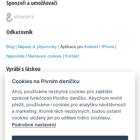
Sponzoři a umožňovači
Odkazovník
Blog
|
Nápady & připomínky
| Aplikace pro
Android
/
iPhone
|
Nápověda
|
Nastavení cookies
|
Kontakt
Vyrábí s láskou
Cookies na Pivním deníčku
© 2010–2026 by
Lukáš Zeman
aka Emka
Ahoj, používáme nezbytná cookies pro zajištění
Máme rádi
správné funkčnosti Pivního deníčku. Abychom mohli
přežít, používáme i cookies pro analytiku návštěvnosti
a marketing. Kromě těch nezbytných, budou ostatní
Pivní.info
cookies uloženy jen po udělení tvého souhlasu.
Podrobné nastavení
Poznámka pod čarou