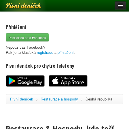
Pivní deníček
Restaurace a hospody
Pivní mapa
Přihlášení
Pivní značky
Přihlásit se přes Facebook
Nápověda
Nepoužíváš Facebook?
Pak je tu klasická
registrace
a
přihlašení
.
Pivní deníček pro chytré telefony
Přihlásit se
Registrace
Pivní deníček
>
Restaurace a hospody
>
Česká republika
Restaurace & Hospody, kde točí