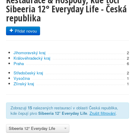
Sibeeria 12° Everyday Life - Česká
republika
Přidat novou
Jihomoravský kraj
2
Královéhradecký kraj
2
Praha
6
Středočeský kraj
2
Vysočina
1
Zlínský kraj
1
Zobrazuji
15
nalezených restaurací v oblasti Česká republika,
kde čepují pivo
Sibeeria 12° Everyday Life
.
Zrušit filtrování
.
Sibeeria 12° Everyday Life