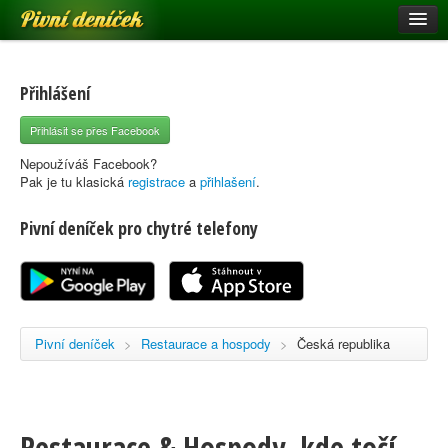
Pivní deníček
Restaurace a hospody
Pivní mapa
Přihlášení
Pivní značky
Přihlásit se přes Facebook
Nápověda
Nepoužíváš Facebook?
Pak je tu klasická
registrace
a
přihlašení
.
Pivní deníček pro chytré telefony
Přihlásit se
Registrace
Pivní deníček
>
Restaurace a hospody
>
Česká republika
Restaurace & Hospody, kde točí