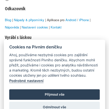
Odkazovník
Blog
|
Nápady & připomínky
| Aplikace pro
Android
/
iPhone
|
Nápověda
|
Nastavení cookies
|
Kontakt
Vyrábí s láskou
Cookies na Pivním deníčku
© 2010–2026 by
Lukáš Zeman
aka Emka
Ahoj, používáme nezbytná cookies pro zajištění
Máme rádi
správné funkčnosti Pivního deníčku. Abychom mohli
přežít, používáme i cookies pro analytiku návštěvnosti
a marketing. Kromě těch nezbytných, budou ostatní
Pivní.info
cookies uloženy jen po udělení tvého souhlasu.
Podrobné nastavení
Poznámka pod čarou
Pivní deníček je nezávislý zdroj, který není spjat s žádným
Přijmout vše
konkrétním pivovarem ani restaurací. Názory uživatelů nemusí nutně
Odmítnout vše
reprezentovat názory tvůrců Deníčku.