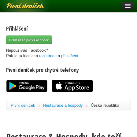
Pivní deníček
Restaurace a hospody
Pivní mapa
Přihlášení
Pivní značky
Přihlásit se přes Facebook
Nápověda
Nepoužíváš Facebook?
Pak je tu klasická
registrace
a
přihlašení
.
Pivní deníček pro chytré telefony
Přihlásit se
Registrace
Pivní deníček
>
Restaurace a hospody
>
Česká republika
Restaurace & Hospody, kde točí