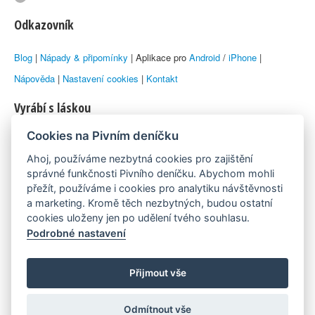
Odkazovník
Blog
|
Nápady & připomínky
| Aplikace pro
Android
/
iPhone
|
Nápověda
|
Nastavení cookies
|
Kontakt
Vyrábí s láskou
Cookies na Pivním deníčku
© 2010–2026 by
Lukáš Zeman
aka Emka
Ahoj, používáme nezbytná cookies pro zajištění
Máme rádi
správné funkčnosti Pivního deníčku. Abychom mohli
přežít, používáme i cookies pro analytiku návštěvnosti
a marketing. Kromě těch nezbytných, budou ostatní
Pivní.info
cookies uloženy jen po udělení tvého souhlasu.
Podrobné nastavení
Poznámka pod čarou
Pivní deníček je nezávislý zdroj, který není spjat s žádným
Přijmout vše
konkrétním pivovarem ani restaurací. Názory uživatelů nemusí nutně
Odmítnout vše
reprezentovat názory tvůrců Deníčku.