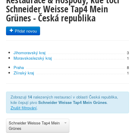
Schneider Weisse Tap4 Mein
Grünes - Česká republika
Přidat novou
Jihomoravský kraj
3
Moravskoslezský kraj
1
Praha
8
Zlínský kraj
1
Zobrazuji
14
nalezených restaurací v oblasti Česká republika,
kde čepují pivo
Schneider Weisse Tap4 Mein Grünes
.
Zrušit filtrování
.
Schneider Weisse Tap4 Mein
Grünes