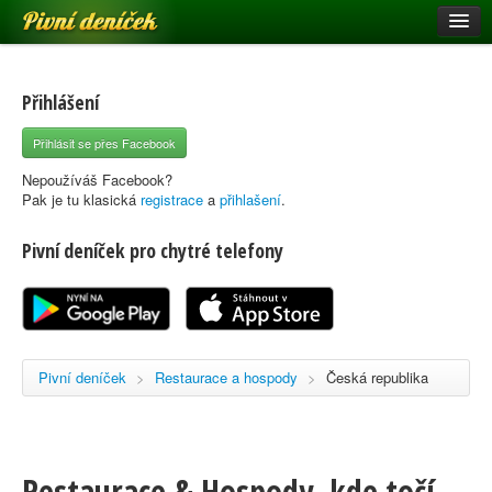
Pivní deníček
Restaurace a hospody
Pivní mapa
Přihlášení
Pivní značky
Přihlásit se přes Facebook
Nápověda
Nepoužíváš Facebook?
Pak je tu klasická
registrace
a
přihlašení
.
Pivní deníček pro chytré telefony
Přihlásit se
Registrace
Pivní deníček
>
Restaurace a hospody
>
Česká republika
Restaurace & Hospody, kde točí