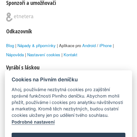
Sponzoři a umožňovači
Odkazovník
Blog
|
Nápady & připomínky
| Aplikace pro
Android
/
iPhone
|
Nápověda
|
Nastavení cookies
|
Kontakt
Vyrábí s láskou
Cookies na Pivním deníčku
© 2010–2026 by
Lukáš Zeman
aka Emka
Ahoj, používáme nezbytná cookies pro zajištění
Máme rádi
správné funkčnosti Pivního deníčku. Abychom mohli
přežít, používáme i cookies pro analytiku návštěvnosti
a marketing. Kromě těch nezbytných, budou ostatní
Pivní.info
cookies uloženy jen po udělení tvého souhlasu.
Podrobné nastavení
Poznámka pod čarou