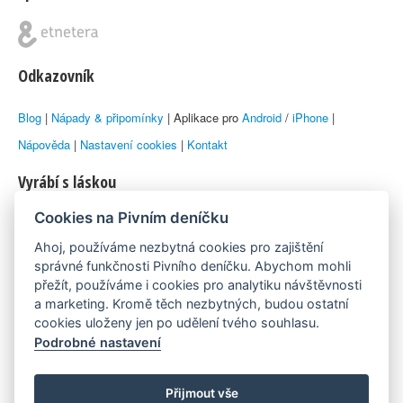
Odkazovník
Blog
|
Nápady & připomínky
| Aplikace pro
Android
/
iPhone
|
Nápověda
|
Nastavení cookies
|
Kontakt
Vyrábí s láskou
Cookies na Pivním deníčku
© 2010–2026 by
Lukáš Zeman
aka Emka
Ahoj, používáme nezbytná cookies pro zajištění
Máme rádi
správné funkčnosti Pivního deníčku. Abychom mohli
přežít, používáme i cookies pro analytiku návštěvnosti
a marketing. Kromě těch nezbytných, budou ostatní
Pivní.info
cookies uloženy jen po udělení tvého souhlasu.
Podrobné nastavení
Poznámka pod čarou
Pivní deníček je nezávislý zdroj, který není spjat s žádným
Přijmout vše