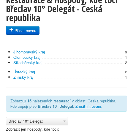
Břeclav 10° Delegát - Česká
republika
Přidat novou
Jihomoravský kraj
9
Olomoucký kraj
1
Středočeský kraj
2
Ústecký kraj
2
Zlínský kraj
1
Zobrazuji
15
nalezených restaurací v oblasti Česká republika,
kde čepují pivo
Břeclav 10° Delegát
.
Zrušit filtrování
.
Břeclav 10° Delegát
Zobrazit jen hospody, kde točí: