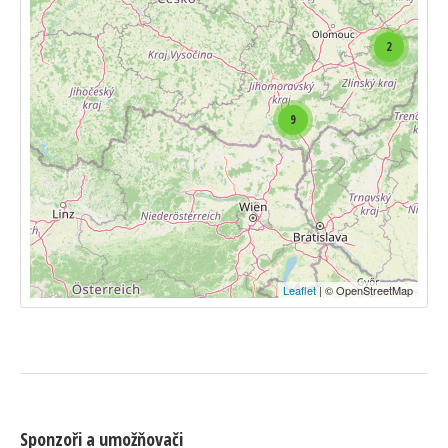
2
9
Leaflet
| © OpenStreetMap
Sponzoři a umožňovači