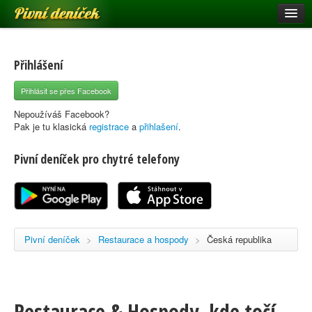
Pivní deníček
Restaurace a hospody
Pivní mapa
Přihlášení
Pivní značky
Přihlásit se přes Facebook
Nápověda
Nepoužíváš Facebook?
Pak je tu klasická
registrace
a
přihlašení
.
Pivní deníček pro chytré telefony
Přihlásit se
Registrace
Pivní deníček
>
Restaurace a hospody
>
Česká republika
Restaurace & Hospody, kde točí