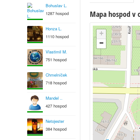
Bohuslav L.
Mapa hospod v ob
1287 hospod
Honza L.
+
1110 hospod
−
Vlastimil M.
751 hospod
Chmelníček
718 hospod
Mandel ..
427 hospod
Netojester
384 hospod