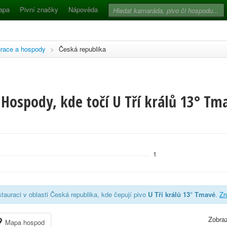
apa
Pivní značky
Nápověda
race a hospody
>
Česká republika
Hospody, kde točí U Tří králů 13° Tm
1
tauraci v oblasti Česká republika, kde čepují pivo
U Tří králů 13° Tmavé
.
Zr
Zobraz
Mapa hospod