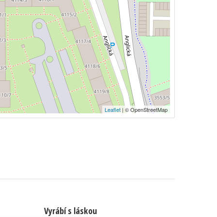
Leaflet
| © OpenStreetMap
Vyrábí s láskou