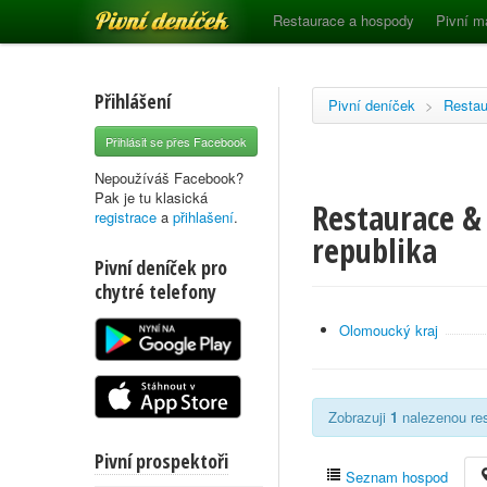
Pivní deníček
Restaurace a hospody
Pivní m
Přihlášení
Pivní deníček
>
Restau
Přihlásit se přes Facebook
Nepoužíváš Facebook?
Pak je tu klasická
Restaurace & 
registrace
a
přihlašení
.
republika
Pivní deníček pro
chytré telefony
Olomoucký kraj
Zobrazuji
1
nalezenou res
Pivní prospektoři
Seznam hospod