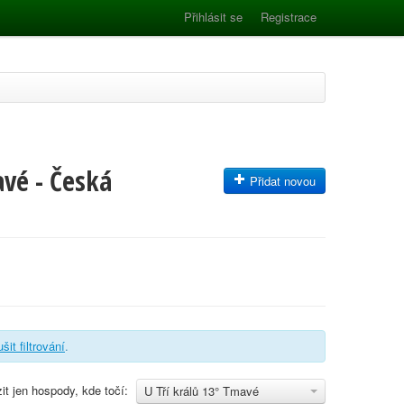
Přihlásit se
Registrace
avé - Česká
Přidat novou
ušit filtrování
.
it jen hospody, kde točí:
U Tří králů 13° Tmavé