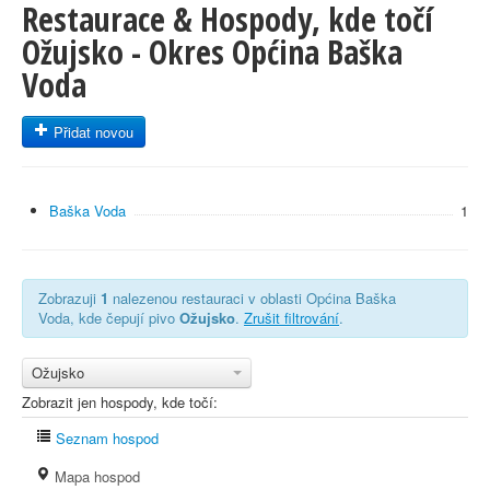
Restaurace & Hospody, kde točí
Ožujsko - Okres Općina Baška
Voda
Přidat novou
Baška Voda
1
Zobrazuji
1
nalezenou restauraci v oblasti Općina Baška
Voda, kde čepují pivo
Ožujsko
.
Zrušit filtrování
.
Ožujsko
Zobrazit jen hospody, kde točí:
Seznam hospod
Mapa hospod