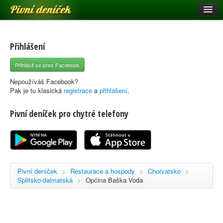
Pivní deníček
Restaurace a hospody
Pivní mapa
Přihlášení
Pivní značky
Přihlásit se přes Facebook
Nápověda
Nepoužíváš Facebook?
Pak je tu klasická
registrace
a
přihlašení
.
Pivní deníček pro chytré telefony
Přihlásit se
Registrace
Pivní deníček
>
Restaurace a hospody
>
Chorvatsko
>
Splitsko-dalmatská
>
Općina Baška Voda