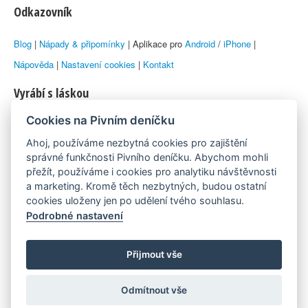
Odkazovník
Blog
|
Nápady & připomínky
| Aplikace pro
Android
/
iPhone
|
Nápověda
|
Nastavení cookies
|
Kontakt
Vyrábí s láskou
Cookies na Pivním deníčku
© 2010–2026 by
Lukáš Zeman
aka Emka
Ahoj, používáme nezbytná cookies pro zajištění
Máme rádi
správné funkčnosti Pivního deníčku. Abychom mohli
přežít, používáme i cookies pro analytiku návštěvnosti
a marketing. Kromě těch nezbytných, budou ostatní
Pivní.info
cookies uloženy jen po udělení tvého souhlasu.
Podrobné nastavení
Poznámka pod čarou
Pivní deníček je nezávislý zdroj, který není spjat s žádným
Přijmout vše
konkrétním pivovarem ani restaurací. Názory uživatelů nemusí nutně
Odmítnout vše
reprezentovat názory tvůrců Deníčku.