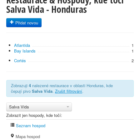
Salva Vida - Honduras
Přidat novou
Atlantida
1
Bay Islands
1
Cortés
2
Zobrazuji
4
nalezené restaurace v oblasti Honduras, kde
čepují pivo
Salva Vida
.
Zrušit filtrování
.
Salva Vida
Zobrazit jen hospody, kde točí:
Seznam hospod
Mapa hospod