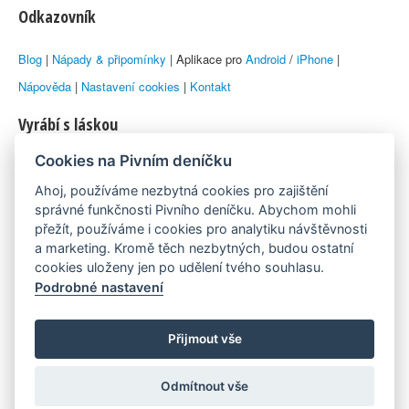
Odkazovník
Blog
|
Nápady & připomínky
| Aplikace pro
Android
/
iPhone
|
Nápověda
|
Nastavení cookies
|
Kontakt
Vyrábí s láskou
Cookies na Pivním deníčku
© 2010–2026 by
Lukáš Zeman
aka Emka
Ahoj, používáme nezbytná cookies pro zajištění
Máme rádi
správné funkčnosti Pivního deníčku. Abychom mohli
přežít, používáme i cookies pro analytiku návštěvnosti
a marketing. Kromě těch nezbytných, budou ostatní
Pivní.info
cookies uloženy jen po udělení tvého souhlasu.
Podrobné nastavení
Poznámka pod čarou
Pivní deníček je nezávislý zdroj, který není spjat s žádným
Přijmout vše
konkrétním pivovarem ani restaurací. Názory uživatelů nemusí nutně
Odmítnout vše
reprezentovat názory tvůrců Deníčku.