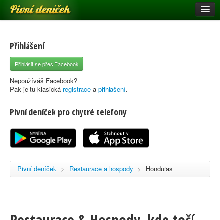
Pivní deníček
Restaurace a hospody
Pivní mapa
Přihlášení
Pivní značky
Přihlásit se přes Facebook
Nápověda
Nepoužíváš Facebook?
Pak je tu klasická
registrace
a
přihlašení
.
Pivní deníček pro chytré telefony
Přihlásit se
Registrace
Pivní deníček
>
Restaurace a hospody
>
Honduras
Restaurace & Hospody, kde točí