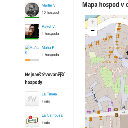
Mapa hospod v o
Martin V.
10 hospod
+
Pavel V.
−
1 hospoda
Maňa K.
1 hospoda
Nejnavštěvovanější
hospody
La Tinaia
Forio
La Cambusa
Forio