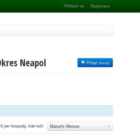
Přihlásit se
Registrace
Okres Neapol
Přidat novou
it jen hospody, kde točí:
Maisel's Weisse