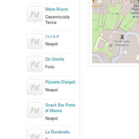
Maria Buono
Casamicciola
Terme
l.u.i.s.e
Neapol
Da Gisella
Forio
Pizzeria D'angeli
Neapol
Snack Bar Porta
di Massa
Neapol
La Rondinella