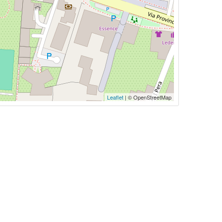
Leaflet
| © OpenStreetMap