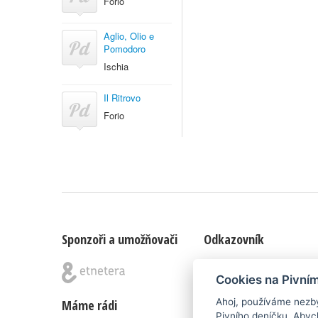
Forio
Aglio, Olio e
Pomodoro
Ischia
Il Ritrovo
Forio
Sponzoři a umožňovači
Odkazovník
Blog
|
Nápady & připomínk
Cookies na Pivní
Ahoj, používáme nezby
Máme rádi
Poznámka pod čarou
Pivního deníčku. Abyc