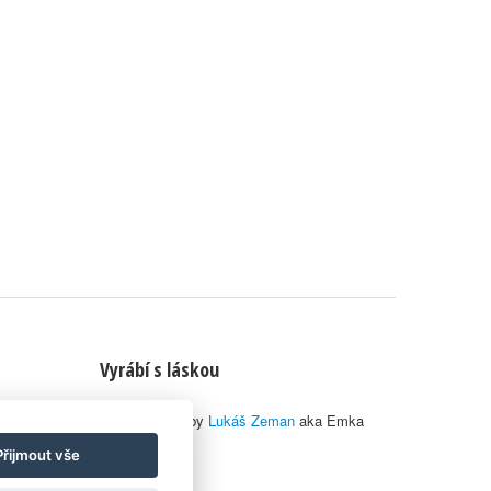
Vyrábí s láskou
© 2010–2026 by
Lukáš Zeman
aka Emka
Přijmout vše