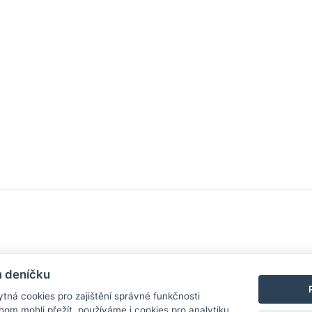
y
| Aplikace pro
Android
/
iPhone
|
Nápověda
|
Nastavení cookies
|
Kontakt
m deníčku
tná cookies pro zajištění správné funkčnosti
hom mohli přežít, používáme i cookies pro analytiku