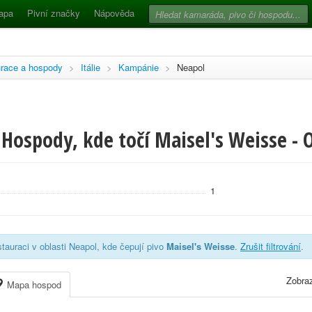
apa
Pivní značky
Nápověda
race a hospody
>
Itálie
>
Kampánie
>
Neapol
 Hospody, kde točí Maisel's Weisse - 
1
tauraci v oblasti Neapol, kde čepují pivo
Maisel's Weisse
.
Zrušit filtrování
.
Zobraz
Mapa hospod