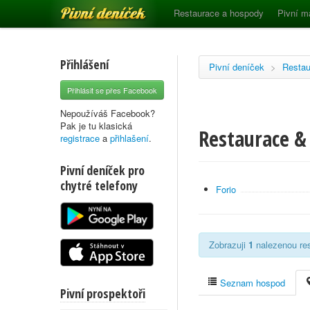
Pivní deníček
Restaurace a hospody
Pivní m
Přihlášení
Pivní deníček
>
Restau
Přihlásit se přes Facebook
Nepoužíváš Facebook?
Pak je tu klasická
Restaurace &
registrace
a
přihlašení
.
Pivní deníček pro
chytré telefony
Forio
Zobrazuji
1
nalezenou res
Seznam hospod
Pivní prospektoři