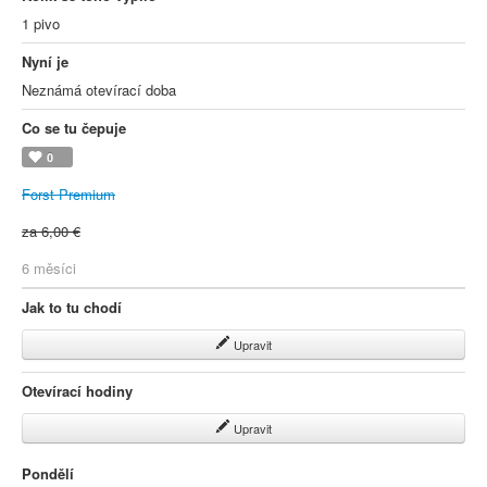
1 pivo
Nyní je
Neznámá otevírací doba
Co se tu čepuje
0
Forst Premium
za 6,00 €
6 měsíci
Jak to tu chodí
Upravit
Otevírací hodiny
Upravit
Pondělí