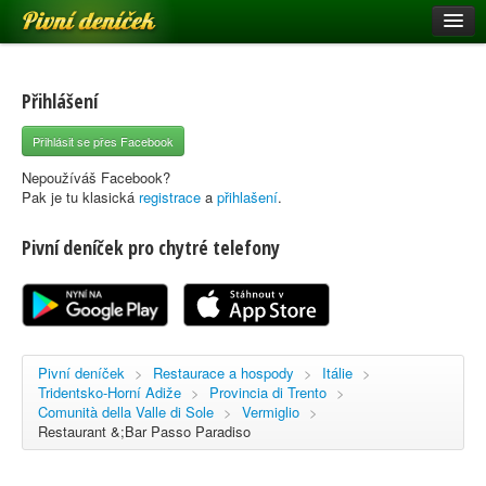
Pivní deníček
Restaurace a hospody
Pivní mapa
Přihlášení
Pivní značky
Přihlásit se přes Facebook
Nápověda
Nepoužíváš Facebook?
Pak je tu klasická
registrace
a
přihlašení
.
Pivní deníček pro chytré telefony
Přihlásit se
Registrace
Pivní deníček
>
Restaurace a hospody
>
Itálie
>
Tridentsko-Horní Adiže
>
Provincia di Trento
>
Comunità della Valle di Sole
>
Vermiglio
>
Restaurant &;Bar Passo Paradiso