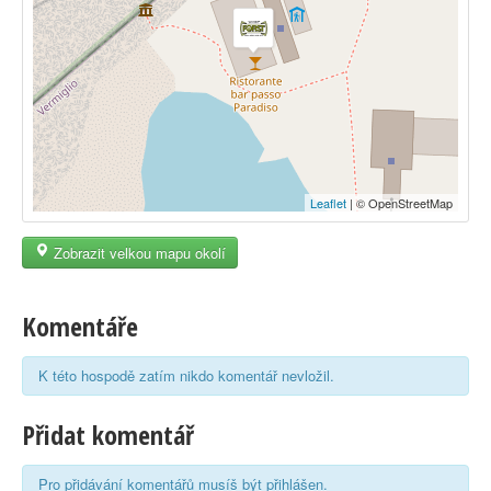
Leaflet
| © OpenStreetMap
Zobrazit velkou mapu okolí
Komentáře
K této hospodě zatím nikdo komentář nevložil.
Přidat komentář
Pro přidávání komentářů musíš být přihlášen.