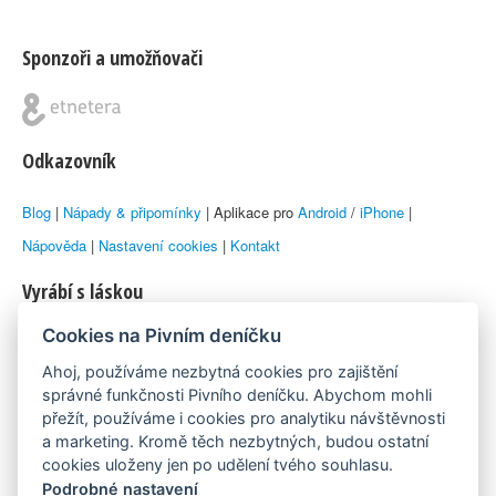
Sponzoři a umožňovači
Odkazovník
Blog
|
Nápady & připomínky
| Aplikace pro
Android
/
iPhone
|
Nápověda
|
Nastavení cookies
|
Kontakt
Vyrábí s láskou
Cookies na Pivním deníčku
© 2010–2026 by
Lukáš Zeman
aka Emka
Ahoj, používáme nezbytná cookies pro zajištění
Máme rádi
správné funkčnosti Pivního deníčku. Abychom mohli
přežít, používáme i cookies pro analytiku návštěvnosti
a marketing. Kromě těch nezbytných, budou ostatní
Pivní.info
cookies uloženy jen po udělení tvého souhlasu.
Podrobné nastavení