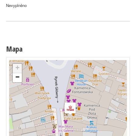
Nevyplněno
Mapa
+
−