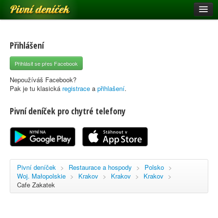
Pivní deníček
Restaurace a hospody
Pivní mapa
Přihlášení
Pivní značky
Přihlásit se přes Facebook
Nápověda
Nepoužíváš Facebook?
Pak je tu klasická
registrace
a
přihlašení
.
Pivní deníček pro chytré telefony
Přihlásit se
Registrace
Pivní deníček
>
Restaurace a hospody
>
Polsko
>
Woj. Małopolskie
>
Krakov
>
Krakov
>
Krakov
>
Cafe Zakatek