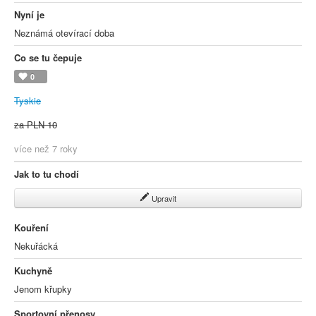
Nyní je
Neznámá otevírací doba
Co se tu čepuje
0
Tyskie
za PLN 10
více než 7 roky
Jak to tu chodí
Upravit
Kouření
Nekuřácká
Kuchyně
Jenom křupky
Sportovní přenosy