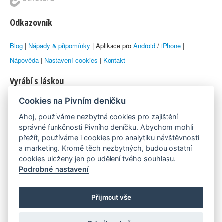
Odkazovník
Blog
|
Nápady & připomínky
| Aplikace pro
Android
/
iPhone
|
Nápověda
|
Nastavení cookies
|
Kontakt
Vyrábí s láskou
Cookies na Pivním deníčku
© 2010–2026 by
Lukáš Zeman
aka Emka
Ahoj, používáme nezbytná cookies pro zajištění
Máme rádi
správné funkčnosti Pivního deníčku. Abychom mohli
přežít, používáme i cookies pro analytiku návštěvnosti
a marketing. Kromě těch nezbytných, budou ostatní
Pivní.info
cookies uloženy jen po udělení tvého souhlasu.
Podrobné nastavení
Poznámka pod čarou
Pivní deníček je nezávislý zdroj, který není spjat s žádným
Přijmout vše
konkrétním pivovarem ani restaurací. Názory uživatelů nemusí nutně