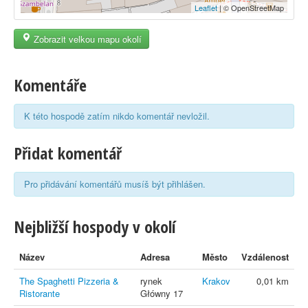
Leaflet
| © OpenStreetMap
Zobrazit velkou mapu okolí
Komentáře
K této hospodě zatím nikdo komentář nevložil.
Přidat komentář
Pro přidávání komentářů musíš být přihlášen.
Nejbližší hospody v okolí
Název
Adresa
Město
Vzdálenost
The Spaghetti Pizzeria &
rynek
Krakov
0,01 km
Ristorante
Główny 17