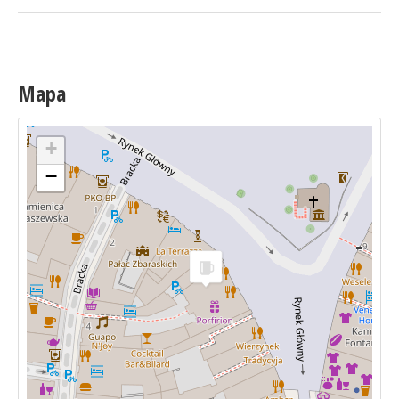
Mapa
+
−