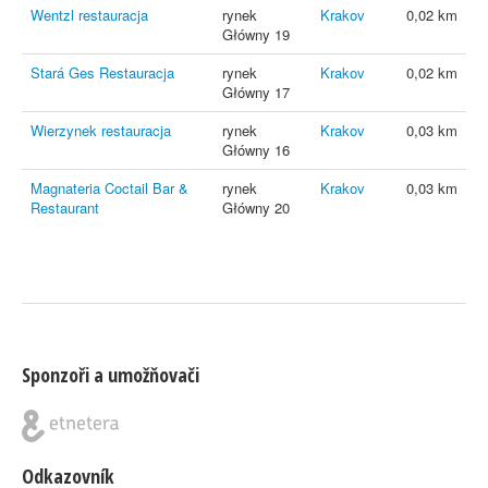
Wentzl restauracja
rynek
Krakov
0,02 km
Główny 19
Stará Ges Restauracja
rynek
Krakov
0,02 km
Główny 17
Wierzynek restauracja
rynek
Krakov
0,03 km
Główny 16
Magnateria Coctail Bar &
rynek
Krakov
0,03 km
Restaurant
Główny 20
Sponzoři a umožňovači
Odkazovník