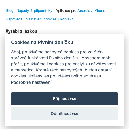
Blog
|
Nápady & připomínky
| Aplikace pro
Android
/
iPhone
|
Nápověda
|
Nastavení cookies
|
Kontakt
Vyrábí s láskou
Cookies na Pivním deníčku
© 2010–2026 by
Lukáš Zeman
aka Emka
Ahoj, používáme nezbytná cookies pro zajištění
Máme rádi
správné funkčnosti Pivního deníčku. Abychom mohli
přežít, používáme i cookies pro analytiku návštěvnosti
a marketing. Kromě těch nezbytných, budou ostatní
Pivní.info
cookies uloženy jen po udělení tvého souhlasu.
Podrobné nastavení
Poznámka pod čarou
Pivní deníček je nezávislý zdroj, který není spjat s žádným
Přijmout vše
konkrétním pivovarem ani restaurací. Názory uživatelů nemusí nutně
Odmítnout vše
reprezentovat názory tvůrců Deníčku.