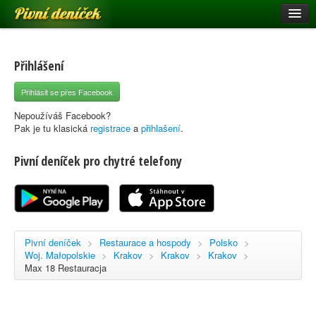
Pivní deníček
Restaurace a hospody
Pivní mapa
Přihlášení
Pivní značky
Přihlásit se přes Facebook
Nápověda
Nepoužíváš Facebook?
Pak je tu klasická
registrace
a
přihlašení
.
Pivní deníček pro chytré telefony
Přihlásit se
Registrace
Pivní deníček
>
Restaurace a hospody
>
Polsko
>
Woj. Małopolskie
>
Krakov
>
Krakov
>
Krakov
>
Max 18 Restauracja