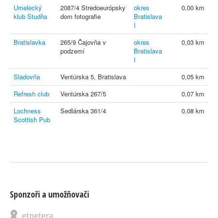
Umelecký
2087/4 Stredoeurópsky
okres
0,00 km
klub Studňa
dom fotografie
Bratislava
I
Bratislavka
265/9 Čajovňa v
okres
0,03 km
podzemí
Bratislava
I
Sladovňa
Ventúrska 5, Bratislava
0,05 km
Refresh club
Ventúrska 267/5
0,07 km
Lochness
Sedlárska 361/4
0,08 km
Scottish Pub
Sponzoři a umožňovači