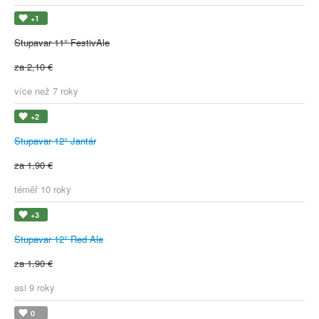
+1
Stupavar 11° FestivAle
za 2,10 €
více než 7 roky
+2
Stupavar 12° Jantár
za 1,90 €
téměř 10 roky
+3
Stupavar 12° Red Ale
za 1,90 €
asi 9 roky
0