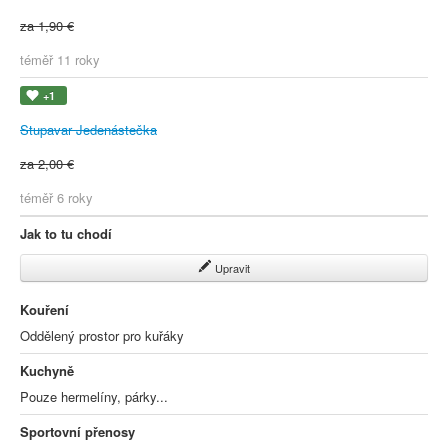
za 1,90 €
téměř 11 roky
+1
Stupavar Jedenástečka
za 2,00 €
téměř 6 roky
Jak to tu chodí
Upravit
Kouření
Oddělený prostor pro kuřáky
Kuchyně
Pouze hermelíny, párky...
Sportovní přenosy