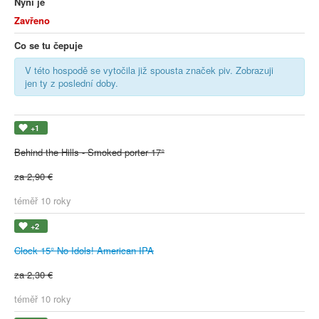
Nyní je
Zavřeno
Co se tu čepuje
V této hospodě se vytočila již spousta značek piv. Zobrazuji
jen ty z poslední doby.
+1
Behind the Hills - Smoked porter 17°
za 2,90 €
téměř 10 roky
+2
Clock 15° No Idols! American IPA
za 2,30 €
téměř 10 roky