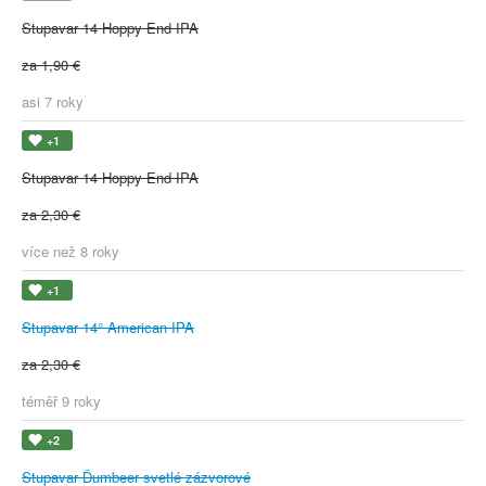
Stupavar 14 Hoppy End IPA
za 1,90 €
asi 7 roky
+1
Stupavar 14 Hoppy End IPA
za 2,30 €
více než 8 roky
+1
Stupavar 14° American IPA
za 2,30 €
téměř 9 roky
+2
Stupavar Ďumbeer svetlé zázvorové