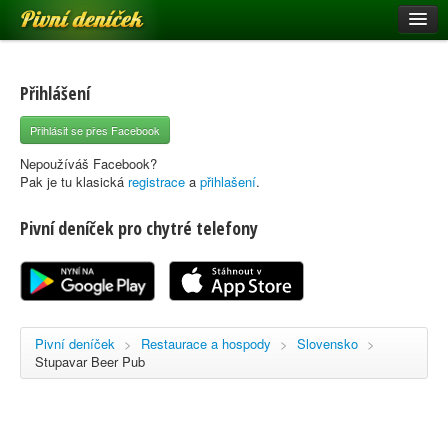
Pivní deníček
Restaurace a hospody
Pivní mapa
Přihlášení
Pivní značky
Přihlásit se přes Facebook
Nápověda
Nepoužíváš Facebook?
Pak je tu klasická
registrace
a
přihlašení
.
Pivní deníček pro chytré telefony
Přihlásit se
Registrace
Pivní deníček
>
Restaurace a hospody
>
Slovensko
>
Stupavar Beer Pub