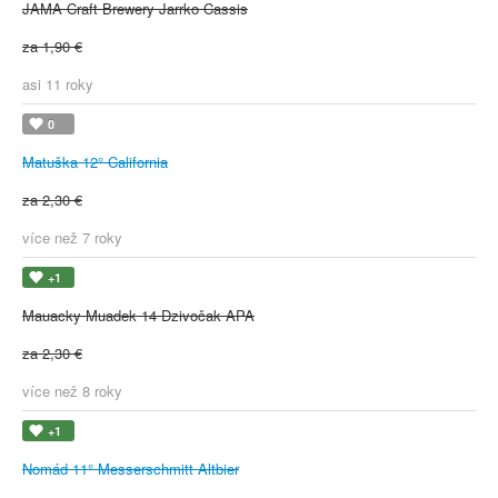
JAMA Craft Brewery Jarrko Cassis
za 1,90 €
asi 11 roky
0
Matuška 12° California
za 2,30 €
více než 7 roky
+1
Mauacky Muadek 14 Dzivočak APA
za 2,30 €
více než 8 roky
+1
Nomád 11° Messerschmitt Altbier