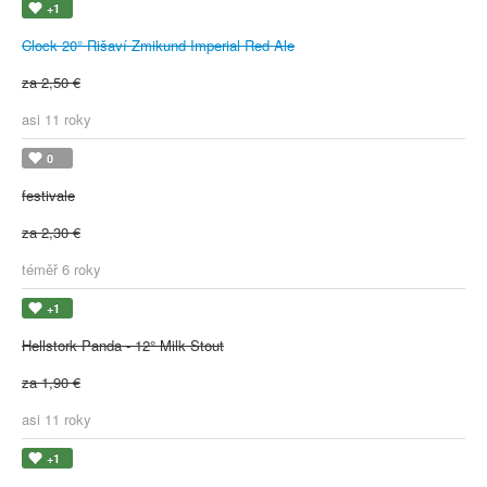
+1
Clock 20° Rišaví Zmikund Imperial Red Ale
za 2,50 €
asi 11 roky
0
festivale
za 2,30 €
téměř 6 roky
+1
Hellstork Panda - 12° Milk Stout
za 1,90 €
asi 11 roky
+1