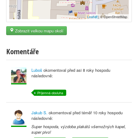
Leaflet
| © OpenStreetMap
Zobrazit velkou mapu okolí
Komentáře
Luboš
okomentoval před
asi 8 roky
hospodu
následovně:
Příjemná obsluha
Jakub S.
okomentoval před
téměř 10 roky
hospodu
následovně:
Super hospoda, výzdoba plakátů všemožných kapel,
super pivo!