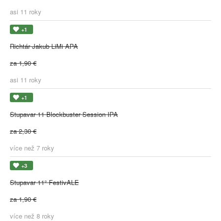
asi 11 roky
+1
Richtár Jakub LiMi APA
za 1,90 €
asi 11 roky
+1
Stupavar 11 Blockbuster Session IPA
za 2,30 €
více než 7 roky
+3
Stupavar 11° FestivALE
za 1,90 €
více než 8 roky