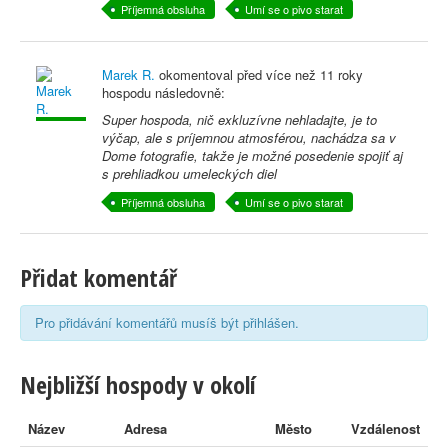
Příjemná obsluha
Umí se o pivo starat
Marek R.
okomentoval před
více než 11 roky
hospodu následovně:
Super hospoda, nič exkluzívne nehladajte, je to
výčap, ale s príjemnou atmosférou, nachádza sa v
Dome fotografie, takže je možné posedenie spojiť aj
s prehliadkou umeleckých diel
Příjemná obsluha
Umí se o pivo starat
Přidat komentář
Pro přidávání komentářů musíš být přihlášen.
Nejbližší hospody v okolí
Název
Adresa
Město
Vzdálenost