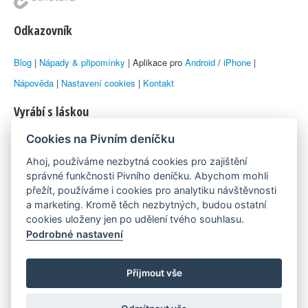
Odkazovník
Blog
|
Nápady & připomínky
| Aplikace pro
Android
/
iPhone
|
Nápověda
|
Nastavení cookies
|
Kontakt
Vyrábí s láskou
Cookies na Pivním deníčku
© 2010–2026 by
Lukáš Zeman
aka Emka
Ahoj, používáme nezbytná cookies pro zajištění
Máme rádi
správné funkčnosti Pivního deníčku. Abychom mohli
přežít, používáme i cookies pro analytiku návštěvnosti
a marketing. Kromě těch nezbytných, budou ostatní
Pivní.info
cookies uloženy jen po udělení tvého souhlasu.
Podrobné nastavení
Poznámka pod čarou
Pivní deníček je nezávislý zdroj, který není spjat s žádným
Přijmout vše
konkrétním pivovarem ani restaurací. Názory uživatelů nemusí nutně