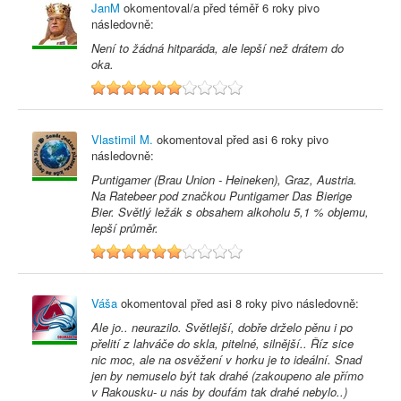
JanM
okomentoval/a před
téměř 6 roky
pivo
následovně:
Není to žádná hitparáda, ale lepší než drátem do
oka.
6
Vlastimil M.
okomentoval před
asi 6 roky
pivo
následovně:
Puntigamer (Brau Union - Heineken), Graz, Austria.
Na Ratebeer pod značkou Puntigamer Das Bierige
Bier. Světlý ležák s obsahem alkoholu 5,1 % objemu,
lepší průměr.
6
Váša
okomentoval před
asi 8 roky
pivo následovně:
Ale jo.. neurazilo. Světlejší, dobře drželo pěnu i po
přelití z lahváče do skla, pitelné, silnější.. Říz sice
nic moc, ale na osvěžení v horku je to ideální. Snad
jen by nemuselo být tak drahé (zakoupeno ale přímo
v Rakousku- u nás by doufám tak drahé nebylo..)