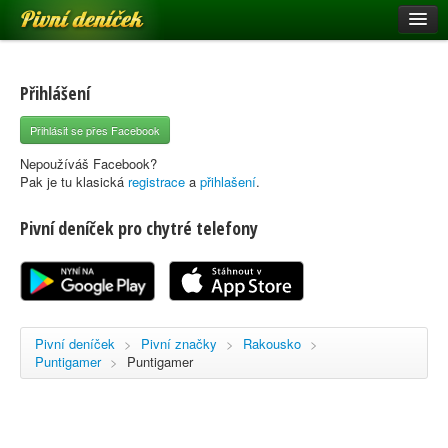
Pivní deníček
Restaurace a hospody
Pivní mapa
Přihlášení
Pivní značky
Přihlásit se přes Facebook
Nápověda
Nepoužíváš Facebook?
Pak je tu klasická
registrace
a
přihlašení
.
Pivní deníček pro chytré telefony
Přihlásit se
Registrace
Pivní deníček
>
Pivní značky
>
Rakousko
>
Puntigamer
>
Puntigamer