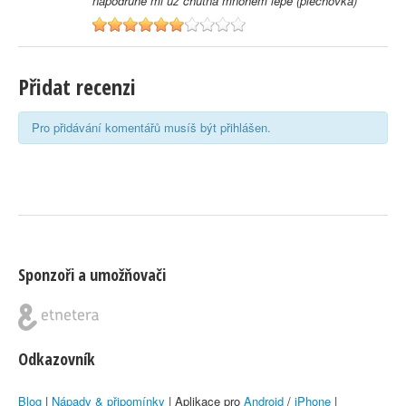
napodruhé mi už chutná mnohem lépe (plechovka)
6
Přidat recenzi
Pro přidávání komentářů musíš být přihlášen.
Sponzoři a umožňovači
Odkazovník
Blog
|
Nápady & připomínky
| Aplikace pro
Android
/
iPhone
|