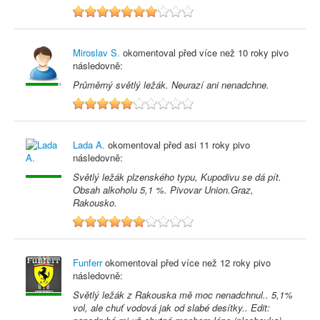
7
Miroslav S.
okomentoval před
více než 10 roky
pivo
následovně:
Průměrný světlý ležák. Neurazí ani nenadchne.
5
Lada A.
okomentoval před
asi 11 roky
pivo
následovně:
Světlý ležák plzenského typu, Kupodivu se dá pít.
Obsah alkoholu 5,1 %. Pivovar Union.Graz,
Rakousko.
6
Funferr
okomentoval před
více než 12 roky
pivo
následovně:
Světlý ležák z Rakouska mě moc nenadchnul.. 5,1%
vol, ale chuť vodová jak od slabé desítky.. Edit: