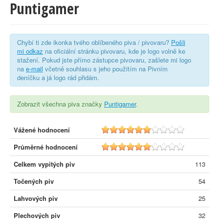
Puntigamer
Chybí ti zde ikonka tvého oblíbeného piva / pivovaru?
Pošli
mi odkaz
na oficiální stránku pivovaru, kde je logo volně ke
stažení. Pokud jste přímo zástupce pivovaru, zašlete mi logo
na
e-mail
včetně souhlasu s jeho použitím na Pivním
deníčku a já logo rád přidám.
Zobrazit všechna piva značky
Puntigamer
.
Vážené hodnocení
6.2
Průměrné hodnocení
6.1
Celkem vypitých piv
113
Točených piv
54
Lahvových piv
25
Plechových piv
32