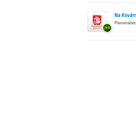
Na Kovár
Plemenářský
20 Kč