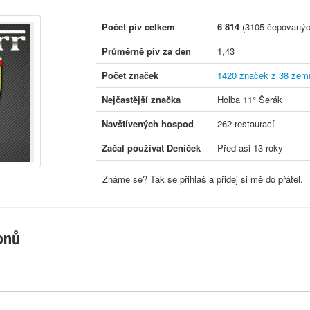
Počet piv celkem
6 814
(3105 čepovanýc
Průměrně piv za den
1,43
Počet značek
1420 značek z 38 zem
Nejčastější značka
Holba 11° Šerák
Navštívených hospod
262 restaurací
Začal používat Deníček
Před asi 13 roky
Známe se? Tak se přihlaš a přidej si mě do přátel.
onů