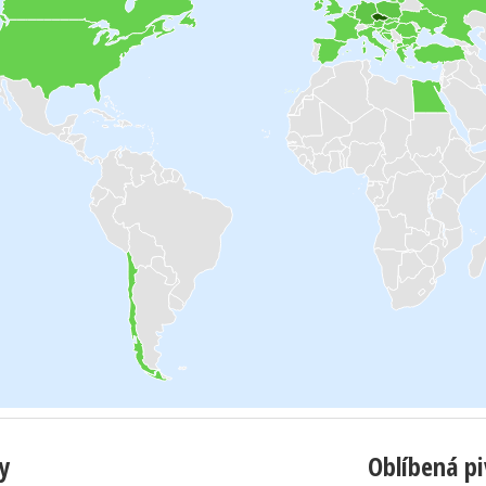
y
Oblíbená p