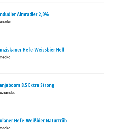
mdudler Almradler 2,0%
kousko
anziskaner Hefe-Weissbier Hell
mecko
anjeboom 8.5 Extra Strong
zozemsko
ulaner Hefe-Weißbier Naturtrüb
mecko