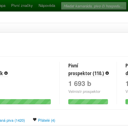
apa
Pivní značky
Nápověda
Pivní
P
ník
prospektor (110.)
d
1 693 b
Velmistr prospektor
V
ná piva (1420)
Přátelé (4)