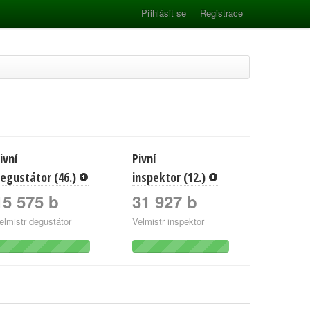
Přihlásit se
Registrace
ivní
Pivní
egustátor (46.)
inspektor (12.)
15 575 b
31 927 b
elmistr degustátor
Velmistr inspektor