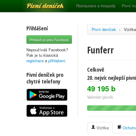
Pivní deníček
Restaurace a hospody
Pivní m
Přihlášení
Pivní deníček
>
Vizitka
Přihlásit se přes Facebook
Funferr
Nepoužíváš Facebook?
Pak je tu klasická
registrace
a
přihlašení
.
Celkově
Pivní deníček pro
20. nejvíc nejlepší piv
chytré telefony
49 195 b
Velmistr pivník
Vizitka
Ochutna