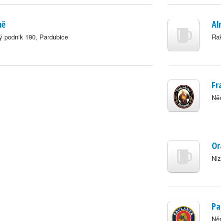
ně
Al
 podnik 190, Pardubice
Ra
Fr
Ně
Or
Ni
Pa
Ně