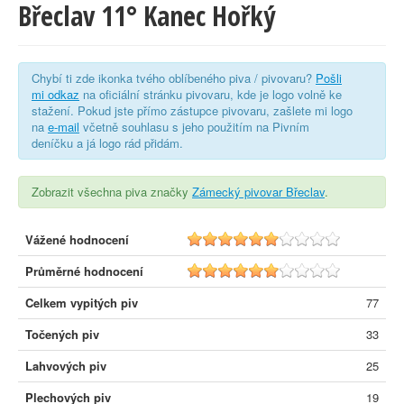
Břeclav 11° Kanec Hořký
Chybí ti zde ikonka tvého oblíbeného piva / pivovaru?
Pošli
mi odkaz
na oficiální stránku pivovaru, kde je logo volně ke
stažení. Pokud jste přímo zástupce pivovaru, zašlete mi logo
na
e-mail
včetně souhlasu s jeho použitím na Pivním
deníčku a já logo rád přidám.
Zobrazit všechna piva značky
Zámecký pivovar Břeclav
.
Vážené hodnocení
5.8
Průměrné hodnocení
5.7
Celkem vypitých piv
77
Točených piv
33
Lahvových piv
25
Plechových piv
19