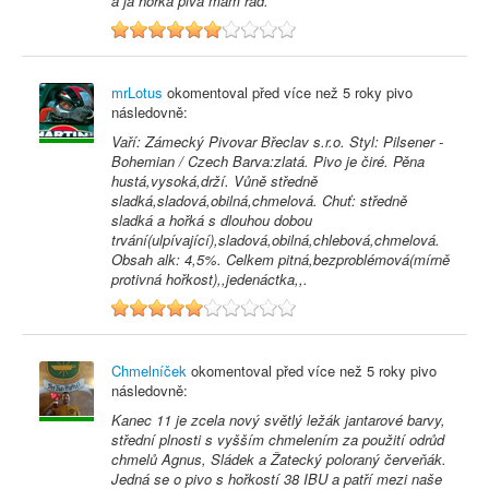
a já hořká piva mám rád.
6
mrLotus
okomentoval před
více než 5 roky
pivo
následovně:
Vaří: Zámecký Pivovar Břeclav s.r.o. Styl: Pilsener -
Bohemian / Czech Barva:zlatá. Pivo je čiré. Pěna
hustá,vysoká,drží. Vůně středně
sladká,sladová,obilná,chmelová. Chuť: středně
sladká a hořká s dlouhou dobou
trvání(ulpívající),sladová,obilná,chlebová,chmelová.
Obsah alk: 4,5%. Celkem pitná,bezproblémová(mírně
protivná hořkost),,jedenáctka,,.
5
Chmelníček
okomentoval před
více než 5 roky
pivo
následovně:
Kanec 11 je zcela nový světlý ležák jantarové barvy,
střední plnosti s vyšším chmelením za použití odrůd
chmelů Agnus, Sládek a Žatecký poloraný červeňák.
Jedná se o pivo s hořkostí 38 IBU a patří mezi naše