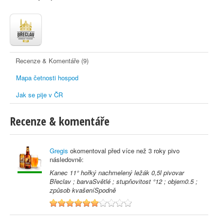
Recenze & Komentáře (9)
Mapa četnosti hospod
Jak se pije v ČR
Recenze & komentáře
Gregis
okomentoval před
více než 3 roky
pivo
následovně:
Kanec 11° hořký nachmelený ležák 0,5l pivovar
Břeclav ; barvaSvětlé ; stupňovitost °12 ; objem0.5 ;
způsob kvašeníSpodně
6