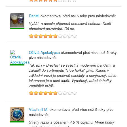
DanMi
okomentoval před
asi 5 roky
pivo následovně:
Vyšší, a docela příjemná chmelová hořkost. Delší
chmelové doznívání. Dá se.
6
Oživlá Apokalypsa
okomentoval před
více než 5 roky
pivo následovně:
Tak už i v Břeclavi se svezli s moderním trendem, a
zařadili do sortimentu "více hořké" pivo. Kanec v
základní verzi je protivně nasládlý a nevýrazný, tahle
inkarnace je o dost lepší. Vydařený, středně hořký,
zemitější ležák.
6
Vlastimil M.
okomentoval před
více než 5 roky
pivo
následovně:
Světlý ležák s obsahem 4,5 % objemu. Mírně hořký