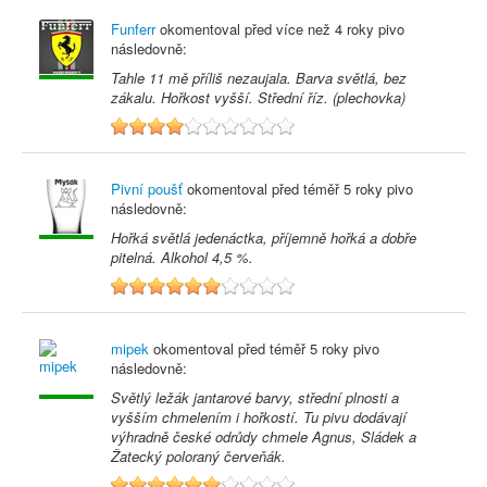
Funferr
okomentoval před
více než 4 roky
pivo
následovně:
Tahle 11 mě příliš nezaujala. Barva světlá, bez
zákalu. Hořkost vyšší. Střední říz. (plechovka)
4
Pivní poušť
okomentoval před
téměř 5 roky
pivo
následovně:
Hořká světlá jedenáctka, příjemně hořká a dobře
pitelná. Alkohol 4,5 %.
6
mipek
okomentoval před
téměř 5 roky
pivo
následovně:
Světlý ležák jantarové barvy, střední plnosti a
vyšším chmelením i hořkostí. Tu pivu dodávají
výhradně české odrůdy chmele Agnus, Sládek a
Žatecký poloraný červeňák.
6