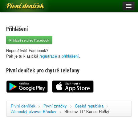
Pivní deníček
Restaurace a hospody
Pivní mapa
Přihlášení
Pivní značky
Přihlásit se přes Facebook
Nápověda
Nepoužíváš Facebook?
Pak je tu klasická
registrace
a
přihlašení
.
Pivní deníček pro chytré telefony
Přihlásit se
Registrace
Pivní deníček
>
Pivní značky
>
Česká republika
>
Zámecký pivovar Břeclav
>
Břeclav 11° Kanec Hořký