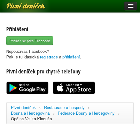
Pivní deníček
Restaurace a hospody
Pivní mapa
Přihlášení
Pivní značky
Přihlásit se přes Facebook
Nápověda
Nepoužíváš Facebook?
Pak je tu klasická
registrace
a
přihlašení
.
Pivní deníček pro chytré telefony
Přihlásit se
Registrace
Pivní deníček
>
Restaurace a hospody
>
Bosna a Hercegovina
>
Federace Bosny a Hercegoviny
>
Općina Velika Kladuša