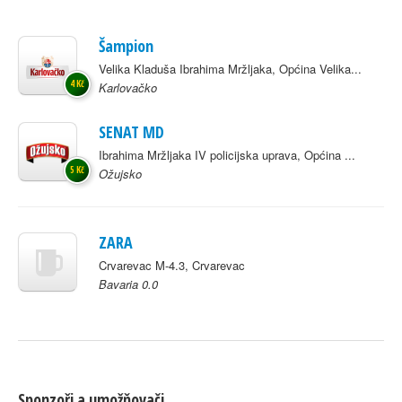
Šampion
Velika Kladuša Ibrahima Mržljaka, Općina Velika...
4 Kč
Karlovačko
SENAT MD
Ibrahima Mržljaka IV policijska uprava, Općina ...
5 Kč
Ožujsko
ZARA
Crvarevac M-4.3, Crvarevac
Bavaria 0.0
Sponzoři a umožňovači