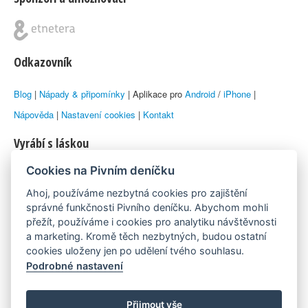
Odkazovník
Blog
|
Nápady & připomínky
| Aplikace pro
Android
/
iPhone
|
Nápověda
|
Nastavení cookies
|
Kontakt
Vyrábí s láskou
Cookies na Pivním deníčku
© 2010–2026 by
Lukáš Zeman
aka Emka
Ahoj, používáme nezbytná cookies pro zajištění
Máme rádi
správné funkčnosti Pivního deníčku. Abychom mohli
přežít, používáme i cookies pro analytiku návštěvnosti
a marketing. Kromě těch nezbytných, budou ostatní
Pivní.info
cookies uloženy jen po udělení tvého souhlasu.
Podrobné nastavení
Poznámka pod čarou
Pivní deníček je nezávislý zdroj, který není spjat s žádným
Přijmout vše