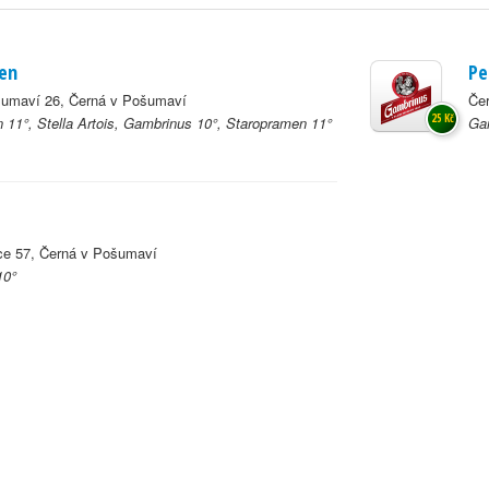
Sen
Pe
šumaví 26, Černá v Pošumaví
Če
25 Kč
 11°, Stella Artois, Gambrinus 10°, Staropramen 11°
Ga
ice 57, Černá v Pošumaví
10°