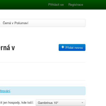
Přihlásit se
Registrace
>
Černá v Pošumaví
rná v
Přidat novou
iltrování
.
it jen hospody, kde točí:
Gambrinus 10°