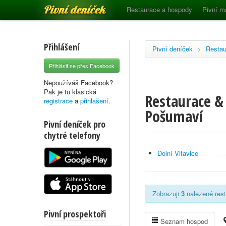
Pivní deníček
Restaurace a hospody
Pivní m
Přihlášení
Pivní deníček
>
Restau
Přihlásit se přes Facebook
Nepoužíváš Facebook?
Pak je tu klasická
Restaurace &
registrace
a
přihlašení
.
Pošumaví
Pivní deníček pro
chytré telefony
Dolní Vltavice
Zobrazuji
3
nalezené rest
Pivní prospektoři
Seznam hospod