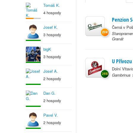
Tomáš K.
4 hospody
Penzion 
Josef K.
Černá v Po
29 Kč
Staropramen
3 hospody
Granát
bigK
3 hospody
U Přívozu
Dolní Vltav
Josef A.
24 Kč
Gambrinus 
2 hospody
Dan G.
2 hospody
Pavel V.
2 hospody