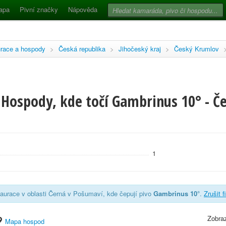
apa
Pivní značky
Nápověda
race a hospody
>
Česká republika
>
Jihočeský kraj
>
Český Krumlov
 Hospody, kde točí Gambrinus 10° - Če
1
aurace v oblasti Černá v Pošumaví, kde čepují pivo
Gambrinus 10°
.
Zrušit f
Zobraz
Mapa hospod