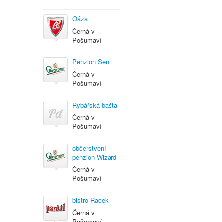
Oáza
Černá v
Pošumaví
Penzion Sen
Černá v
Pošumaví
Rybářská bašta
Černá v
Pošumaví
občerstvení
penzion Wizard
Černá v
Pošumaví
bistro Racek
Černá v
Pošumaví