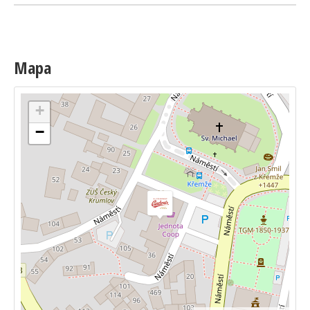
Mapa
+
−