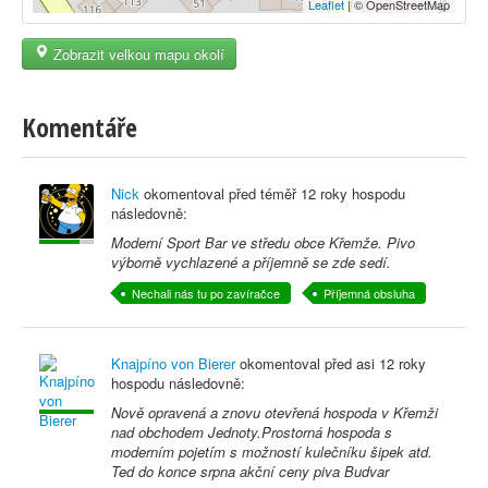
Leaflet
| © OpenStreetMap
Zobrazit velkou mapu okolí
Komentáře
Nick
okomentoval před
téměř 12 roky
hospodu
následovně:
Moderní Sport Bar ve středu obce Křemže. Pivo
výborně vychlazené a příjemně se zde sedí.
Nechali nás tu po zavíračce
Příjemná obsluha
Knajpíno von Bierer
okomentoval před
asi 12 roky
hospodu následovně:
Nově opravená a znovu otevřená hospoda v Křemži
nad obchodem Jednoty.Prostorná hospoda s
moderním pojetím s možností kulečníku šipek atd.
Ted do konce srpna akční ceny piva Budvar