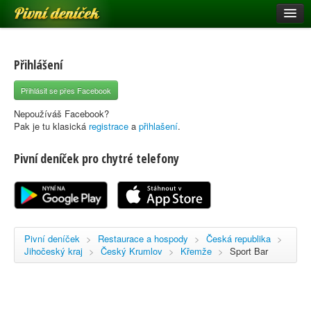
Pivní deníček
Restaurace a hospody
Pivní mapa
Přihlášení
Pivní značky
Přihlásit se přes Facebook
Nápověda
Nepoužíváš Facebook?
Pak je tu klasická
registrace
a
přihlašení
.
Pivní deníček pro chytré telefony
Přihlásit se
Registrace
Pivní deníček
>
Restaurace a hospody
>
Česká republika
>
Jihočeský kraj
>
Český Krumlov
>
Křemže
>
Sport Bar