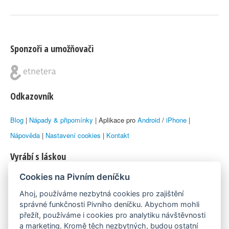
Sponzoři a umožňovači
Odkazovník
Blog
|
Nápady & připomínky
| Aplikace pro
Android
/
iPhone
|
Nápověda
|
Nastavení cookies
|
Kontakt
Vyrábí s láskou
Cookies na Pivním deníčku
© 2010–2026 by
Lukáš Zeman
aka Emka
Ahoj, používáme nezbytná cookies pro zajištění
Máme rádi
správné funkčnosti Pivního deníčku. Abychom mohli
přežít, používáme i cookies pro analytiku návštěvnosti
a marketing. Kromě těch nezbytných, budou ostatní
Pivní.info