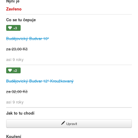
Nyní je
Zavřeno
Co se tu čepuje
+3
Budějovický Budvar 10°
za 23,00 Kč
asi 9 roky
+2
Budějovický Budvar 12° Kroužkovaný
za 32,00 Kč
asi 9 roky
Jak to tu chodí
Upravit
Kouření