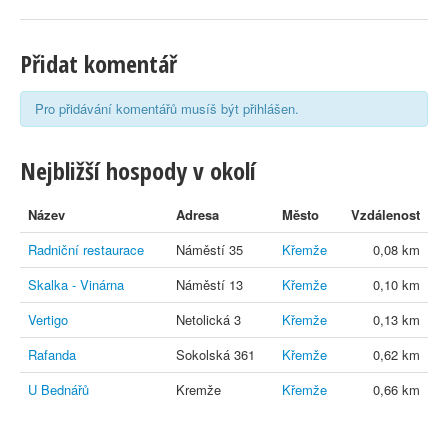
Přidat komentář
Pro přidávání komentářů musíš být přihlášen.
Nejbližší hospody v okolí
Název
Adresa
Město
Vzdálenost
Radniční restaurace
Náměstí 35
Křemže
0,08 km
Skalka - Vinárna
Náměstí 13
Křemže
0,10 km
Vertigo
Netolická 3
Křemže
0,13 km
Rafanda
Sokolská 361
Křemže
0,62 km
U Bednářů
Kremže
Křemže
0,66 km