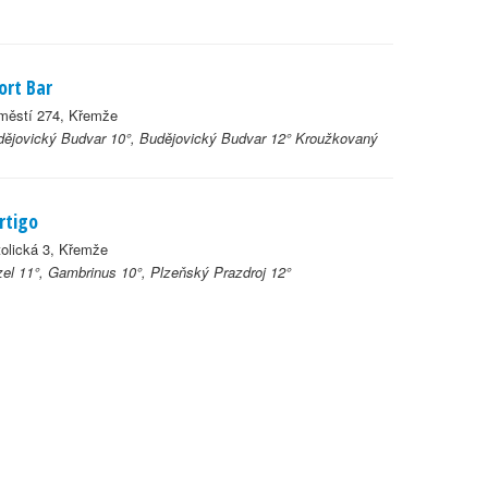
ort Bar
městí 274, Křemže
ějovický Budvar 10°, Budějovický Budvar 12° Kroužkovaný
rtigo
olická 3, Křemže
el 11°, Gambrinus 10°, Plzeňský Prazdroj 12°