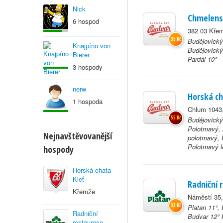
Nick
Chmelens
6 hospod
382 03 Kře
35 Kč
Budějovický
Knajpíno von
Budějovický
Bierer
Pardál 10°
3 hospody
nerw
Horská ch
1 hospoda
Chlum 1043
55 Kč
Budějovický
Polotmavý, 
Nejnavštěvovanější
polotmavý, 
Polotmavý le
hospody
Horská chata
Kleť
Radniční 
Křemže
Náměstí 35
33 Kč
Platan 11°,
Radniční
Budvar 12° 
restaurace