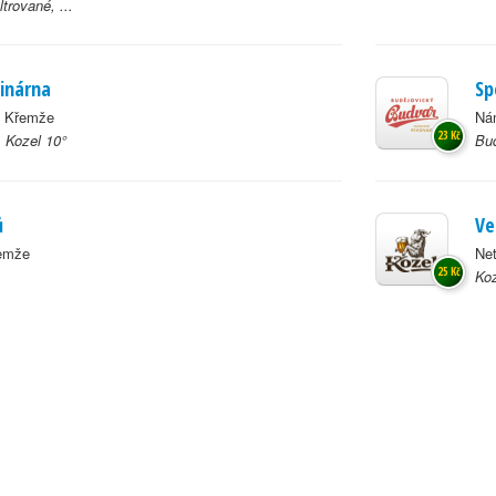
ltrované, ...
Vinárna
Sp
, Křemže
Ná
23 Kč
, Kozel 10°
Bud
ů
Ve
emže
Net
25 Kč
Koz