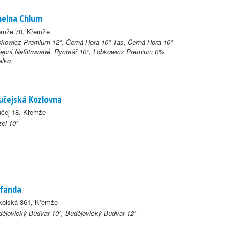
helna Chlum
emže 70, Křemže
kowicz Premium 12°, Černá Hora 10° Tas, Černá Hora 10°
epní Nefiltrované, Rychtář 10°, Lobkowicz Premium 0%
alko
učejská Kozlovna
učej 18, Křemže
el 10°
fanda
kolská 361, Křemže
ějovický Budvar 10°, Budějovický Budvar 12°