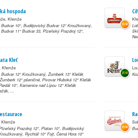
ká hospoda
Ci
mže, Křemže
Kř
35 Kč
 Budvar 10°, Budějovický Budvar 12° Kroužkovaný,
Lob
 Budvar 11° Budvar 33, Plzeňský Prazdroj 12°,
Skl
Ne
ata Kleť
Lo
, Křemže
Lo
25 Kč
 Budvar 12° Kroužkovaný, Žumberk 13° Kleťák
Koz
Žumberk 12° pšeničné, Pivovar Hluboká 12° Kleťák
Pardál 10°, Kamenice nad Lípou 12° Kleťák
žák, ...
restaurace
Ra
, Křemže
So
35 Kč
 Plzeňský Prazdroj 12°, Platan 10°, Budějovický
Bud
Kroužkovaný, Rychtář 10° Fojt, Černá Hora 10°