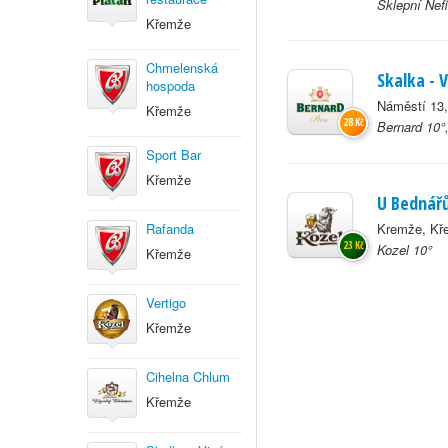
Sklepní Nefi
Křemže
Chmelenská
Skalka - 
hospoda
Náměstí 13
Křemže
28 Kč
Bernard 10°
Sport Bar
Křemže
U Bednář
Rafanda
Kremže, Kř
23 Kč
Kozel 10°
Křemže
Vertigo
Křemže
Cihelna Chlum
Křemže