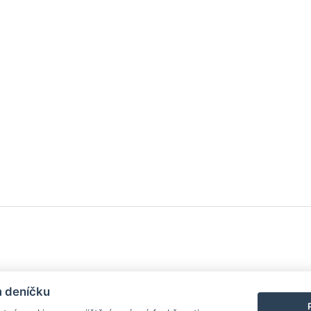
y
| Aplikace pro
Android
/
iPhone
|
Nápověda
|
Nastavení cookies
|
Kontakt
m deníčku