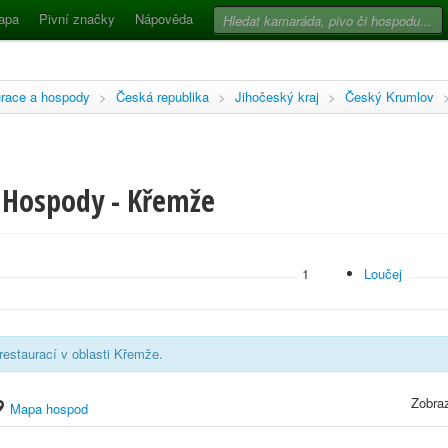
apa
Pivní značky
Nápověda
race a hospody
>
Česká republika
>
Jihočeský kraj
>
Český Krumlov
 Hospody - Křemže
1
Loučej
estaurací v oblasti Křemže.
Zobraz
Mapa hospod