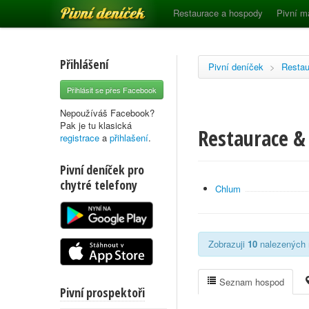
Pivní deníček
Restaurace a hospody
Pivní m
Přihlášení
Pivní deníček
>
Restau
Přihlásit se přes Facebook
Nepoužíváš Facebook?
Pak je tu klasická
Restaurace &
registrace
a
přihlašení
.
Pivní deníček pro
chytré telefony
Chlum
Zobrazuji
10
nalezených r
Seznam hospod
Pivní prospektoři