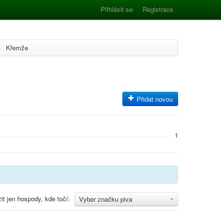
Přihlásit se
Registrace
>
Křemže
Přidat novou
1
it jen hospody, kde točí:
Vyber značku piva