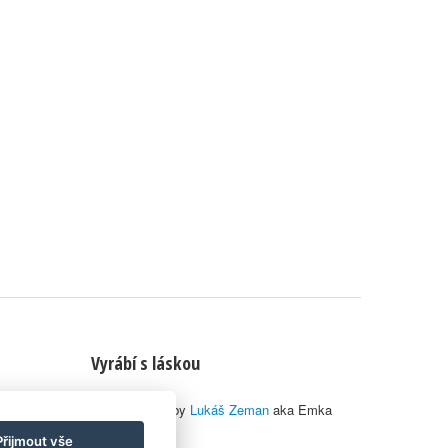
Vyrábí s láskou
© 2010–2026 by
Lukáš Zeman
aka Emka
Přijmout vše