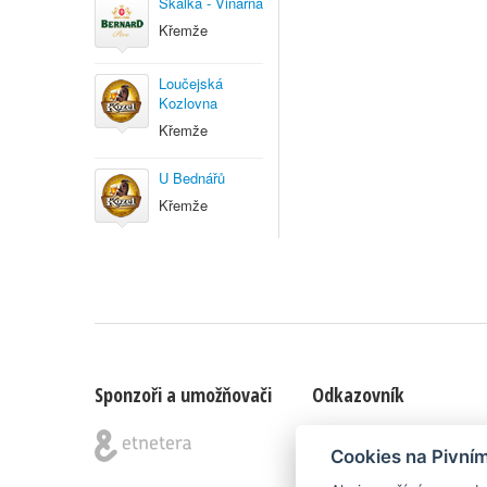
Skalka - Vinárna
Křemže
Loučejská
Kozlovna
Křemže
U Bednářů
Křemže
Sponzoři a umožňovači
Odkazovník
Blog
|
Nápady & připomínk
Cookies na Pivní