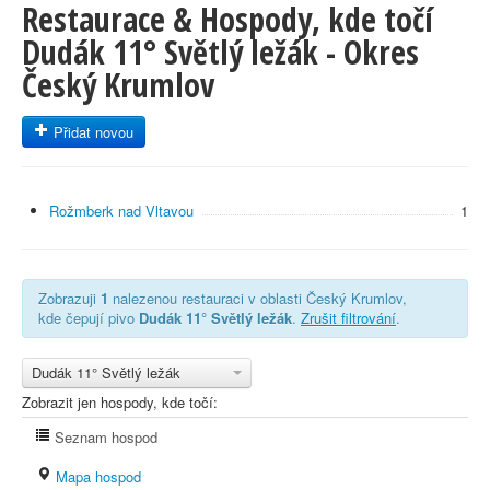
Restaurace & Hospody, kde točí
Dudák 11° Světlý ležák - Okres
Český Krumlov
Přidat novou
Rožmberk nad Vltavou
1
Zobrazuji
1
nalezenou restauraci v oblasti Český Krumlov,
kde čepují pivo
Dudák 11° Světlý ležák
.
Zrušit filtrování
.
Dudák 11° Světlý ležák
Zobrazit jen hospody, kde točí:
Seznam hospod
Mapa hospod