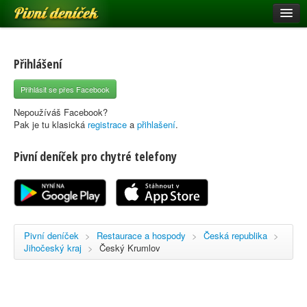
Pivní deníček
Restaurace a hospody
Pivní mapa
Přihlášení
Pivní značky
Přihlásit se přes Facebook
Nápověda
Nepoužíváš Facebook?
Pak je tu klasická
registrace
a
přihlašení
.
Pivní deníček pro chytré telefony
Přihlásit se
Registrace
Pivní deníček
>
Restaurace a hospody
>
Česká republika
>
Jihočeský kraj
>
Český Krumlov