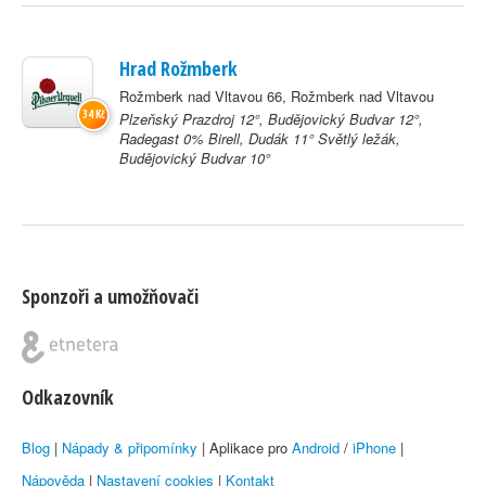
Hrad Rožmberk
Rožmberk nad Vltavou 66, Rožmberk nad Vltavou
34 Kč
Plzeňský Prazdroj 12°, Budějovický Budvar 12°,
Radegast 0% Birell, Dudák 11° Světlý ležák,
Budějovický Budvar 10°
Sponzoři a umožňovači
Odkazovník
Blog
|
Nápady & připomínky
| Aplikace pro
Android
/
iPhone
|
Nápověda
|
Nastavení cookies
|
Kontakt