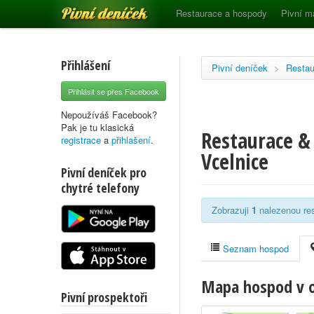
Pivní deníček
Restaurace a hospody
Pivní m
Přihlášení
Pivní deníček
>
Restau
Přihlásit se přes Facebook
Nepoužíváš Facebook?
Pak je tu klasická
Restaurace & 
registrace
a
přihlašení
.
Vcelnice
Pivní deníček pro
chytré telefony
Zobrazuji
1
nalezenou res
Seznam hospod
Mapa hospod v o
Pivní prospektoři