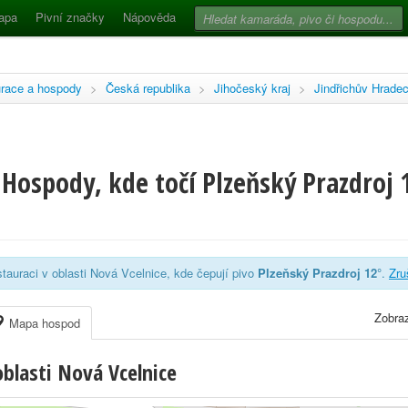
apa
Pivní značky
Nápověda
race a hospody
>
Česká republika
>
Jihočeský kraj
>
Jindřichův Hrade
Hospody, kde točí Plzeňský Prazdroj 
tauraci v oblasti Nová Vcelnice, kde čepují pivo
Plzeňský Prazdroj 12°
.
Zruš
Zobraz
Mapa hospod
blasti Nová Vcelnice