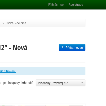
Přihlásit se
Registrace
c
>
Nová Vcelnice
12° - Nová
Přidat novou
it filtrování
.
it jen hospody, kde točí:
Plzeňský Prazdroj 12°