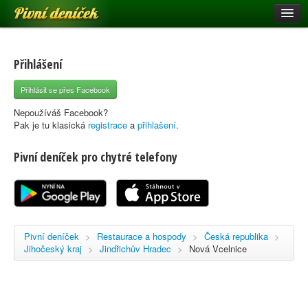
Pivní deníček
Restaurace a hospody
Pivní mapa
Přihlášení
Pivní značky
Přihlásit se přes Facebook
Nápověda
Nepoužíváš Facebook?
Pak je tu klasická
registrace
a
přihlašení
.
Pivní deníček pro chytré telefony
Přihlásit se
Registrace
Pivní deníček
>
Restaurace a hospody
>
Česká republika
>
Jihočeský kraj
>
Jindřichův Hradec
>
Nová Vcelnice