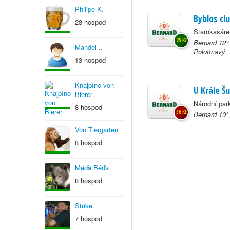
Philipe K.
Byblos cl
28 hospod
Starokasáre
25 Kč
Bernard 12°
Mandel ..
Polotmavý, 
13 hospod
Knajpíno von
U Krále Š
Bierer
Národní par
8 hospod
36 Kč
Bernard 10°
Von Tiergarten
8 hospod
Méďa Béďa
8 hospod
Strike
7 hospod