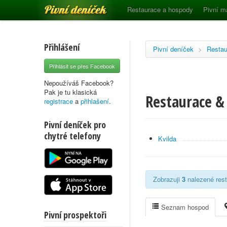
Pivní deníček
Restaurace a hospody
Pivní m
Přihlášení
Pivní deníček
>
Restau
Přihlásit se přes Facebook
Nepoužíváš Facebook?
Pak je tu klasická
Restaurace & 
registrace
a
přihlašení
.
Pivní deníček pro
chytré telefony
Kvilda
Zobrazuji
3
nalezené rest
Seznam hospod
Pivní prospektoři