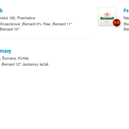
ub
Pe
nská 192, Prachatice
Nár
55 Kč
 Kvasnicové, Bernard 0% Free, Bernard 11°
Ber
Bernard 10°
Ber
umavy
k Šumava, Kvilda
, Bernard 12° Jantarový ležák