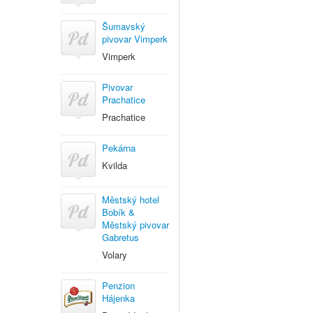
Šumavský
pivovar Vimperk
Vimperk
Pivovar
Prachatice
Prachatice
Pekárna
Kvilda
Městský hotel
Bobík &
Městský pivovar
Gabretus
Volary
Penzion
Hájenka