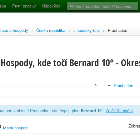
apa
Pivní značky
Nápověda
race a hospody
>
Česká republika
>
Jihočeský kraj
>
Prachatice
Hospody, kde točí Bernard 10° - Okre
2
Prachatice
aurace v oblasti Prachatice, kde čepují pivo
Bernard 10°
.
Zrušit filtrování
.
Zobraz
Mapa hospod