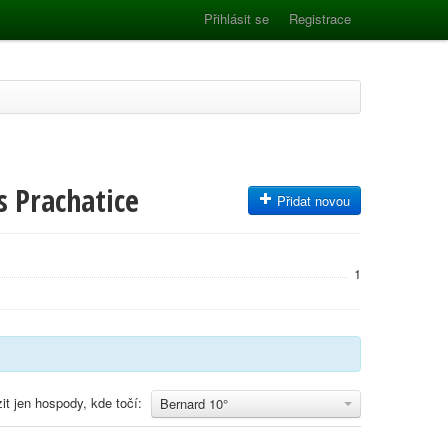
Přihlásit se
Registrace
s Prachatice
Přidat novou
1
it jen hospody, kde točí:
Bernard 10°