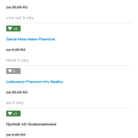
za 35,00 Kč
více než 8 roky
+4
Černá Hora Velen Pšeničné
za 0,00 Kč
téměř 3 roky
0
Lobkowicz Premium 0% Nealko
za 35,00 Kč
asi 5 roky
+1
Rychtář 12° Svatomartinské
za 0,00 Kč