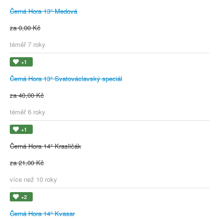
Černá Hora 13° Medová
za 0,00 Kč
téměř 7 roky
+1
Černá Hora 13° Svatováclavský speciál
za 40,00 Kč
téměř 6 roky
+1
Černá Hora 14° Krasličák
za 21,00 Kč
více než 10 roky
+2
Černá Hora 14° Kvasar