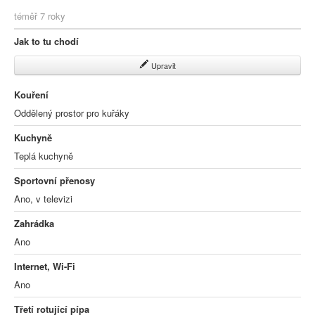
téměř 7 roky
Jak to tu chodí
Upravit
Kouření
Oddělený prostor pro kuřáky
Kuchyně
Teplá kuchyně
Sportovní přenosy
Ano, v televizi
Zahrádka
Ano
Internet, Wi-Fi
Ano
Třetí rotující pípa