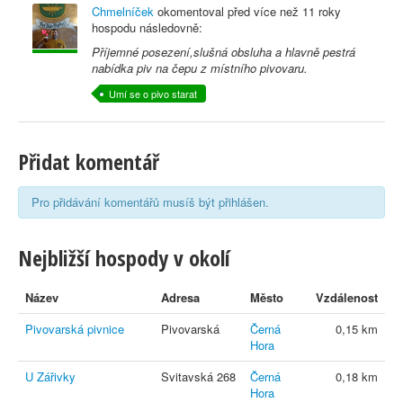
Chmelníček
okomentoval před
více než 11 roky
hospodu následovně:
Příjemné posezení,slušná obsluha a hlavně pestrá
nabídka piv na čepu z místního pivovaru.
Umí se o pivo starat
Přidat komentář
Pro přidávání komentářů musíš být přihlášen.
Nejbližší hospody v okolí
Název
Adresa
Město
Vzdálenost
Pivovarská pivnice
Pivovarská
Černá
0,15 km
Hora
U Zářivky
Svitavská 268
Černá
0,18 km
Hora