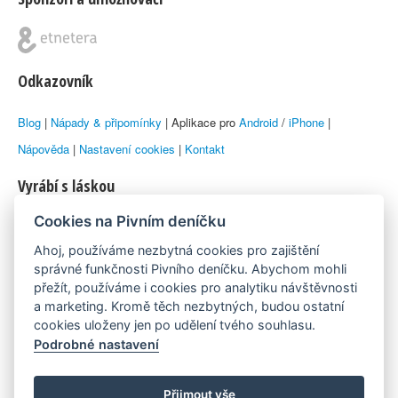
Odkazovník
Blog
|
Nápady & připomínky
| Aplikace pro
Android
/
iPhone
|
Nápověda
|
Nastavení cookies
|
Kontakt
Vyrábí s láskou
Cookies na Pivním deníčku
© 2010–2026 by
Lukáš Zeman
aka Emka
Ahoj, používáme nezbytná cookies pro zajištění
Máme rádi
správné funkčnosti Pivního deníčku. Abychom mohli
přežít, používáme i cookies pro analytiku návštěvnosti
a marketing. Kromě těch nezbytných, budou ostatní
Pivní.info
cookies uloženy jen po udělení tvého souhlasu.
Podrobné nastavení
Poznámka pod čarou
Pivní deníček je nezávislý zdroj, který není spjat s žádným
Přijmout vše