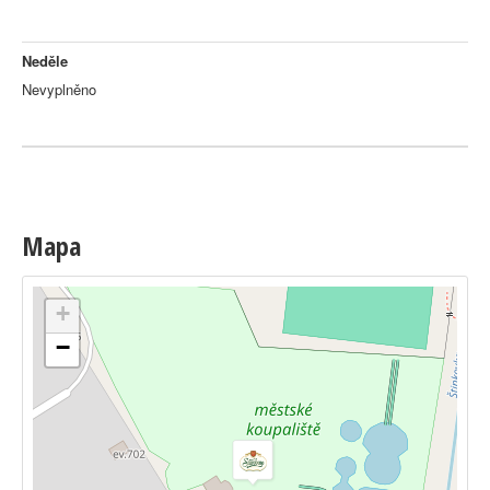
Neděle
Nevyplněno
Mapa
+
−