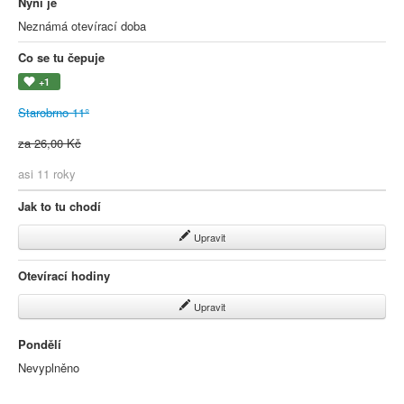
Nyní je
Neznámá otevírací doba
Co se tu čepuje
+1
Starobrno 11°
za 26,00 Kč
asi 11 roky
Jak to tu chodí
Upravit
Otevírací hodiny
Upravit
Pondělí
Nevyplněno