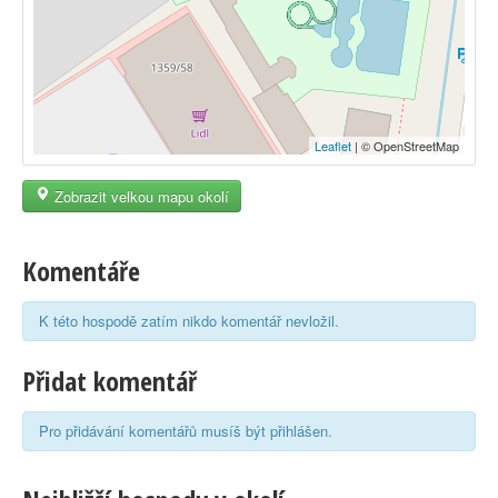
Leaflet
| © OpenStreetMap
Zobrazit velkou mapu okolí
Komentáře
K této hospodě zatím nikdo komentář nevložil.
Přidat komentář
Pro přidávání komentářů musíš být přihlášen.