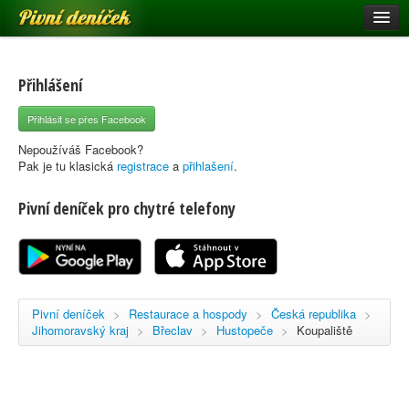
Pivní deníček
Restaurace a hospody
Pivní mapa
Přihlášení
Pivní značky
Přihlásit se přes Facebook
Nápověda
Nepoužíváš Facebook?
Pak je tu klasická
registrace
a
přihlašení
.
Pivní deníček pro chytré telefony
Přihlásit se
Registrace
Pivní deníček
>
Restaurace a hospody
>
Česká republika
>
Jihomoravský kraj
>
Břeclav
>
Hustopeče
>
Koupaliště