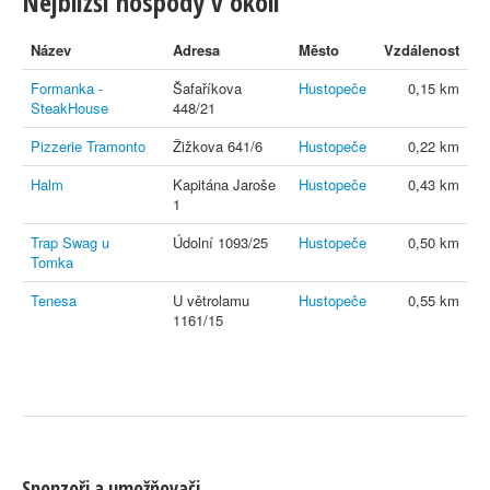
Nejbližší hospody v okolí
Název
Adresa
Město
Vzdálenost
Formanka -
Šafaříkova
Hustopeče
0,15 km
SteakHouse
448/21
Pizzerie Tramonto
Žižkova 641/6
Hustopeče
0,22 km
Halm
Kapitána Jaroše
Hustopeče
0,43 km
1
Trap Swag u
Údolní 1093/25
Hustopeče
0,50 km
Tomka
Tenesa
U větrolamu
Hustopeče
0,55 km
1161/15
Sponzoři a umožňovači