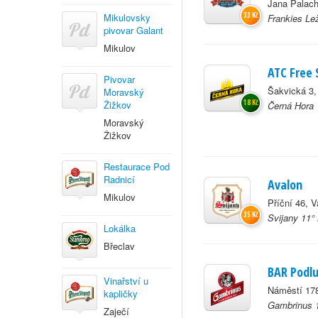
Jana Palach
33 Kč
Mikulovsky
Frankies Le
pivovar Galant
Mikulov
ATC Free 
Pivovar
Šakvická 3,
Moravský
18 Kč
Žižkov
Černá Hora 
Moravský
Žižkov
Restaurace Pod
Radnicí
Avalon
Mikulov
Příční 46, V
35 Kč
Svijany 11°
Lokálka
Břeclav
BAR Podl
Vinařství u
Náměstí 178
kapličky
Gambrinus 1
Zaječí