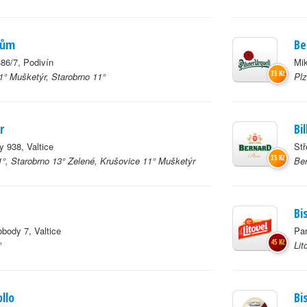
dům
Be
86/7, Podivín
Mik
35 Kč
1° Mušketýr, Starobrno 11°
Plz
r
Bi
 938, Valtice
Stř
35 Kč
1°, Starobrno 13° Zelené, Krušovice 11° Mušketýr
Ber
Bi
body 7, Valtice
Par
45 Kč
°
Lit
llo
Bi