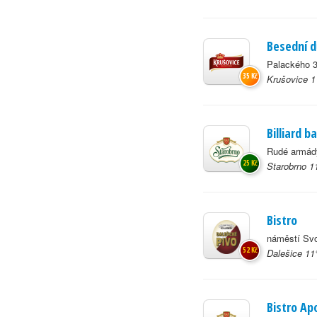
Besední 
Palackého 3
35 Kč
Krušovice 1
Billiard ba
Rudé armády
25 Kč
Starobrno 1
Bistro
náměstí Svo
52 Kč
Dalešice 11
Bistro Apo