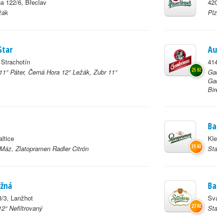
a 122/6, Břeclav
420
žák
Plz
Star
Au
 Strachotín
414
25 Kč
11° Páter, Černá Hora 12° Ležák, Zubr 11°
Gam
Gam
Bir
Ba
altice
Kle
35 Kč
 Máz, Zlatopramen Radler Citrón
St
užná
Ba
/3, Lanžhot
Svá
27 Kč
2° Nefiltrovaný
Sta