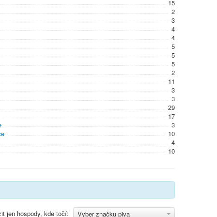
15
2
3
4
4
5
5
5
2
11
3
3
29
17
e
3
ce
10
4
10
it jen hospody, kde točí:
Vyber značku piva