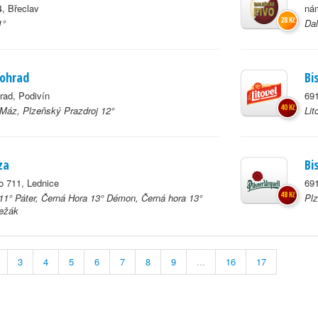
4, Břeclav
nám
28 Kč
1°
Dal
nohrad
Bi
rad, Podivín
691
40 Kč
 Máz, Plzeňský Prazdroj 12°
Lit
za
Bi
 711, Lednice
691
48 Kč
11° Páter, Černá Hora 13° Démon, Černá hora 13°
Plz
ležák
3
4
5
6
7
8
9
...
16
17