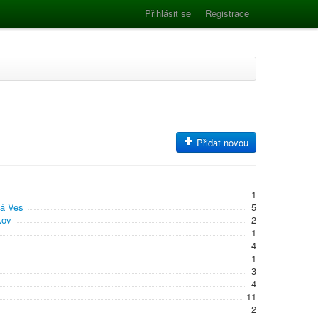
Přihlásit se
Registrace
Přidat novou
1
á Ves
5
kov
2
1
4
1
3
4
11
2