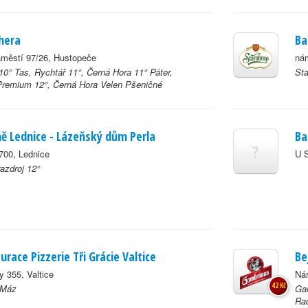
chera
Ba
městí 97/26, Hustopeče
nám
10° Tas, Rychtář 11°, Černá Hora 11° Páter,
Sta
remium 12°, Černá Hora Velen Pšeničné
ně Lednice - Lázeňský dům Perla
Ba
?
700, Lednice
U S
azdroj 12°
urace Pizzerie Tři Grácie Valtice
Be
 355, Valtice
Nár
42 Kč
 Máz
Gam
Rad