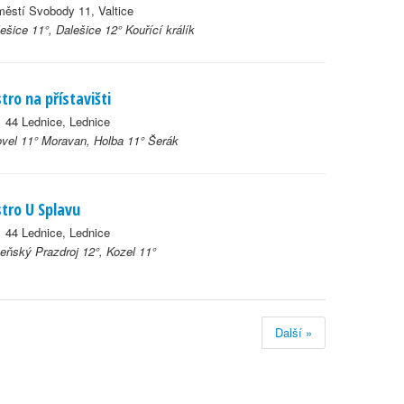
ěstí Svobody 11, Valtice
ešice 11°, Dalešice 12° Kouřící králík
stro na přístavišti
 44 Lednice, Lednice
ovel 11° Moravan, Holba 11° Šerák
stro U Splavu
 44 Lednice, Lednice
eňský Prazdroj 12°, Kozel 11°
Další »