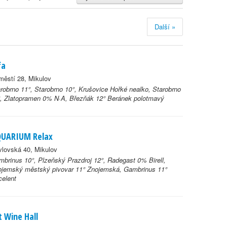
Další »
fa
ěstí 28, Mikulov
robrno 11°, Starobrno 10°, Krušovice Hořké nealko, Starobrno
°, Zlatopramen 0% N·A, Březňák 12° Beránek polotmavý
UARIUM Relax
lovská 40, Mikulov
brinus 10°, Plzeňský Prazdroj 12°, Radegast 0% Birell,
ojemský městský pivovar 11° Znojemská, Gambrinus 11°
celent
t Wine Hall