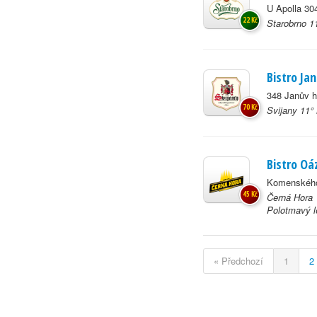
U Apolla 30
22 Kč
Starobrno 1
Bistro Ja
348 Janův h
70 Kč
Svijany 11°
Bistro Oá
Komenského
45 Kč
Černá Hora 
Polotmavý 
« Předchozí
1
2