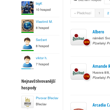
bigK
10 hospod
« Předchozí
1
2
Vlastimil M.
8 hospod
Albero
náměstí Svo
Seržant
60 Kč
Plzeňský Pr
8 hospod
viktor h.
7 hospod
Amande R
Husova 8/8
57 Kč
Plzeňský Pr
Nejnavštěvovanější
hospody
Pivovar Břeclav
Břeclav
Arcadia C