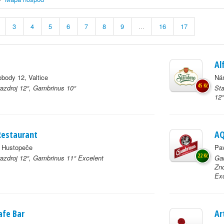
3
4
5
6
7
8
9
...
16
17
Al
body 12, Valtice
Nám
45 Kč
azdroj 12°, Gambrinus 10°
Sta
12
estaurant
AQ
, Hustopeče
Pav
22 Kč
azdroj 12°, Gambrinus 11° Excelent
Gam
Zn
Ex
afe Bar
Ar