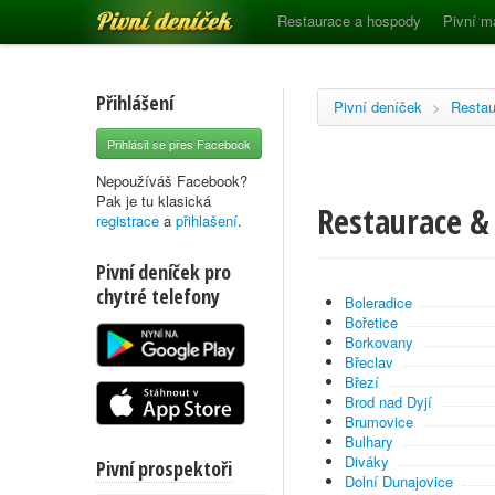
Pivní deníček
Restaurace a hospody
Pivní m
Přihlášení
Pivní deníček
>
Restau
Přihlásit se přes Facebook
Nepoužíváš Facebook?
Pak je tu klasická
Restaurace &
registrace
a
přihlašení
.
Pivní deníček pro
chytré telefony
Boleradice
Bořetice
Borkovany
Břeclav
Březí
Brod nad Dyjí
Brumovice
Bulhary
Diváky
Pivní prospektoři
Dolní Dunajovice