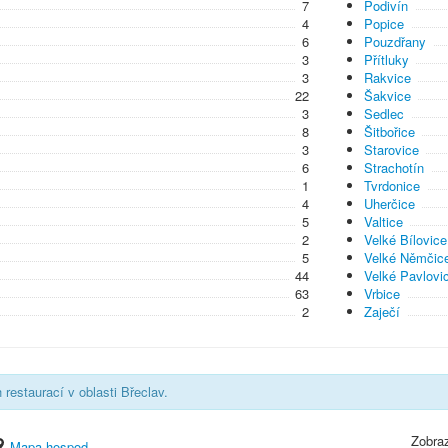
7
Podivín
4
Popice
6
Pouzdřany
3
Přítluky
3
Rakvice
22
Šakvice
3
Sedlec
8
Šitbořice
3
Starovice
6
Strachotín
1
Tvrdonice
4
Uherčice
5
Valtice
2
Velké Bílovice
5
Velké Němčic
44
Velké Pavlovi
63
Vrbice
2
Zaječí
restaurací v oblasti Břeclav.
Zobraz
Mapa hospod