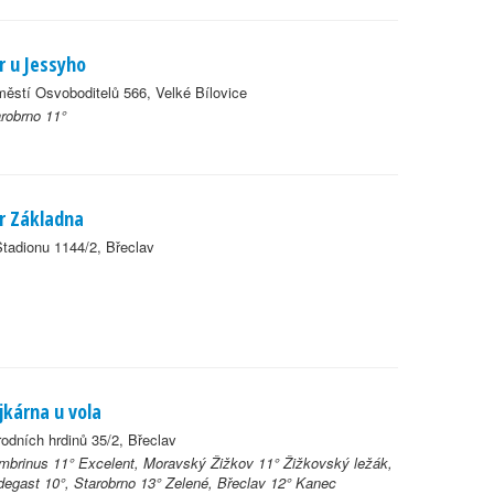
r u Jessyho
ěstí Osvoboditelů 566, Velké Bílovice
robrno 11°
r Základna
tadionu 1144/2, Břeclav
jkárna u vola
odních hrdinů 35/2, Břeclav
brinus 11° Excelent, Moravský Žižkov 11° Žižkovský ležák,
egast 10°, Starobrno 13° Zelené, Břeclav 12° Kanec