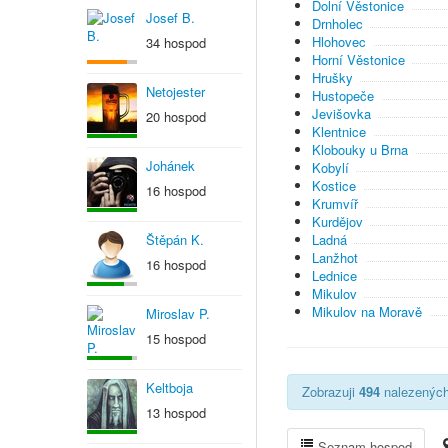
Dolní Věstonice
Josef B.
Drnholec
Hlohovec
34 hospod
Horní Věstonice
Hrušky
Netojester
Hustopeče
Jevišovka
20 hospod
Klentnice
Klobouky u Brna
Johánek
Kobylí
Kostice
16 hospod
Krumvíř
Kurdějov
Štěpán K.
Ladná
Lanžhot
16 hospod
Lednice
Mikulov
Mikulov na Moravě
Miroslav P.
15 hospod
Keltboja
Zobrazuji
494
nalezených 
13 hospod
Seznam hospod