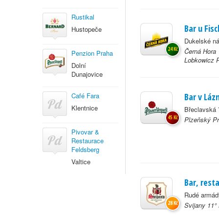
Rustikal
Bar u Fis
Hustopeče
Dukelské ná
24 Kč
Černá Hora 
Penzion Praha
Lobkowicz P
Dolní
Dunajovice
Café Fara
Bar v Láz
Klentnice
Břeclavská 
45 Kč
Plzeňský Pr
Pivovar &
Restaurace
Feldsberg
Valtice
Bar, resta
Rudé armády
28 Kč
Svijany 11°