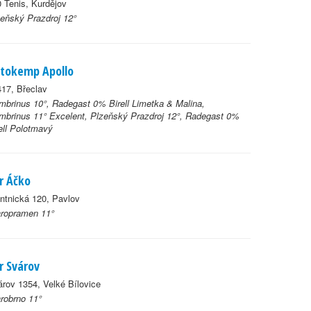
 Tenis, Kurdějov
eňský Prazdroj 12°
tokemp Apollo
17, Břeclav
brinus 10°, Radegast 0% Birell Limetka & Malina,
brinus 11° Excelent, Plzeňský Prazdroj 12°, Radegast 0%
ell Polotmavý
r Áčko
ntnická 120, Pavlov
aropramen 11°
r Svárov
rov 1354, Velké Bílovice
robrno 11°