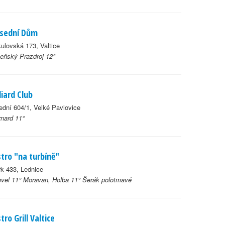
sední Dům
ulovská 173, Valtice
eňský Prazdroj 12°
lliard Club
ední 604/1, Velké Pavlovice
nard 11°
stro "na turbíně"
k 433, Lednice
ovel 11° Moravan, Holba 11° Šerák polotmavé
stro Grill Valtice