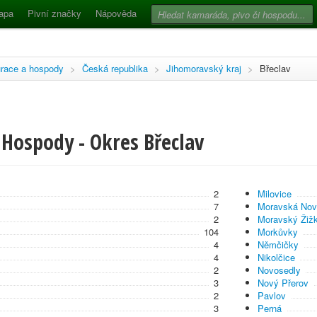
apa
Pivní značky
Nápověda
race a hospody
>
Česká republika
>
Jihomoravský kraj
>
Břeclav
 Hospody - Okres Břeclav
2
Milovice
7
Moravská Nov
2
Moravský Žiž
104
Morkůvky
4
Němčičky
4
Nikolčice
2
Novosedly
3
Nový Přerov
2
Pavlov
3
Perná