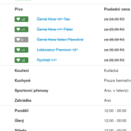
Pivo
Poslední cena
Černá Hora 10° Tas
za 24,00 Kč
+2
Černá Hora 11° Páter
za 23,00 Kč
+1
Černá Hora Velen Pšeničné
za 26,00 Kč
0
Lobkowicz Premium 12°
za 30,00 Kč
+1
Rychtář 11°
za 26,00 Kč
+2
Kouření
Kuřácká
Kuchyně
Pouze hermelíny
Sportovní přenosy
Ano, v televizi
Zahrádka
Ano
Pondělí
12:00 - 00:00
Úterý
12:00 - 00:00
Středa
12:00 - 00:00