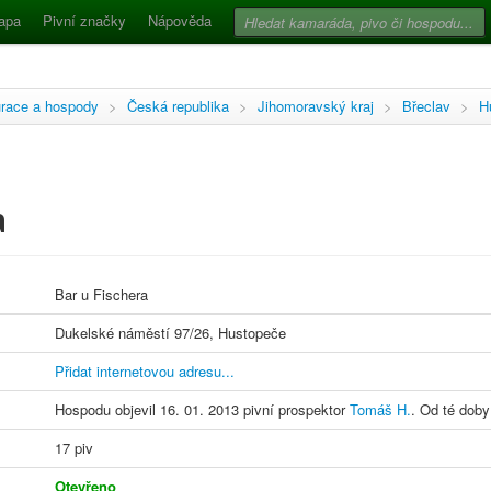
apa
Pivní značky
Nápověda
race a hospody
>
Česká republika
>
Jihomoravský kraj
>
Břeclav
>
H
a
Bar u Fischera
Dukelské náměstí 97/26, Hustopeče
Přidat internetovou adresu...
Hospodu objevil 16. 01. 2013 pivní prospektor
Tomáš H.
. Od té doby
17 piv
Otevřeno