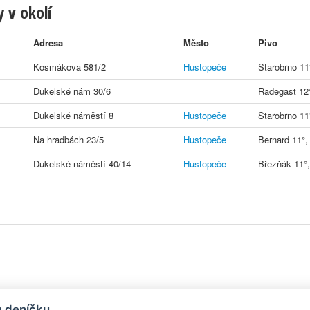
 v okolí
Adresa
Město
Pivo
Kosmákova 581/2
Hustopeče
Starobrno 11
Dukelské nám 30/6
Radegast 12
Dukelské náměstí 8
Hustopeče
Starobrno 11
Na hradbách 23/5
Hustopeče
Bernard 11°,
Dukelské náměstí 40/14
Hustopeče
Březňák 11°,
y
| Aplikace pro
Android
/
iPhone
|
Nápověda
|
Nastavení cookies
|
Kontakt
m deníčku