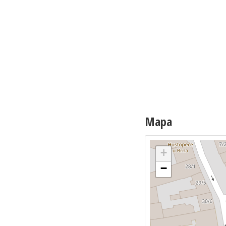
Mapa
+
−