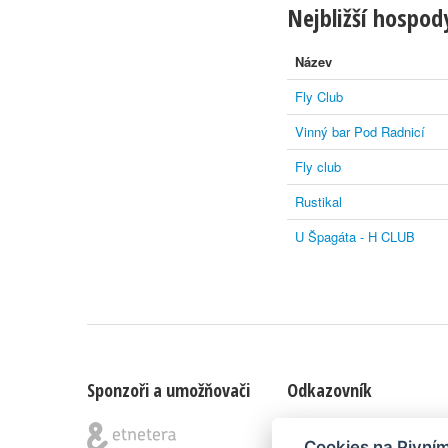
Nejbližší hospody
Název
Fly Club
Vinný bar Pod Radnicí
Fly club
Rustikal
U Špagáta - H CLUB
Sponzoři a umožňovači
Odkazovník
Blog
|
Nápady & připomínk
Cookies na Pivní