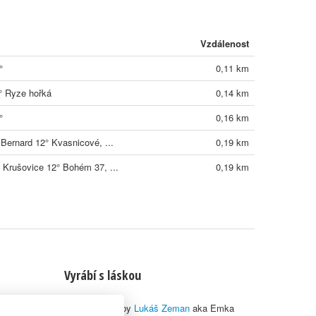
Vzdálenost
°
0,11 km
° Ryze hořká
0,14 km
°
0,16 km
 Bernard 12° Kvasnicové, ...
0,19 km
 Krušovice 12° Bohém 37, ...
0,19 km
Vyrábí s láskou
© 2010–2026 by
Lukáš Zeman
aka Emka