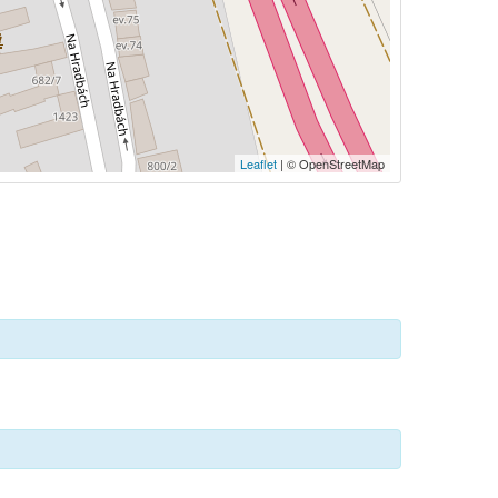
Leaflet
| © OpenStreetMap