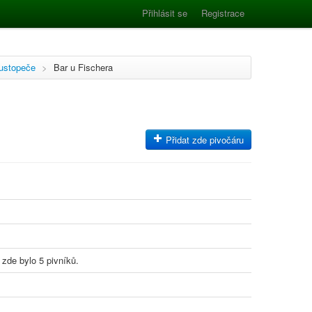
Přihlásit se
Registrace
ustopeče
>
Bar u Fischera
Přidat zde pivočáru
 zde bylo 5 pivníků.