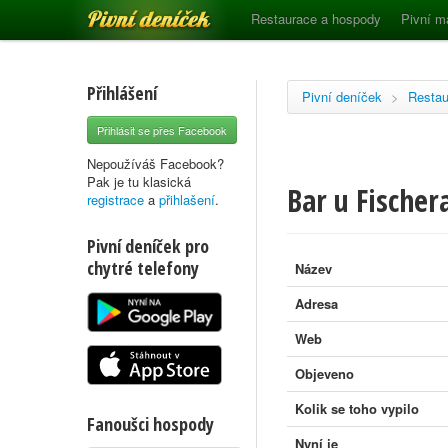
Pivní deníček
Restaurace a hospody
Pivní m
Přihlášení
Pivní deníček
>
Restau
Přihlásit se přes Facebook
Nepoužíváš Facebook?
Pak je tu klasická
Bar u Fischer
registrace
a
přihlašení
.
Pivní deníček pro
chytré telefony
Název
Adresa
Web
Objeveno
Kolik se toho vypilo
Fanoušci hospody
Nyní je